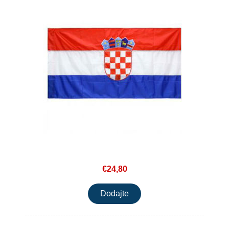
€24,80