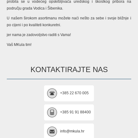
probila se u vodećeg opskrbljivača uredskog i škoslkog pribora na
području grada Vodica i Šibenika.
U našem širokom asortimanu možete naći nešto za sebe i svoje bližnje i
po cijeni i po kvaliteti konkuretni.
jer nama je zadovoljstvo raditi s Vama!
Vaš MKula tim!
KONTAKTIRAJTE NAS
+385 22 670 005
+385 91 91 88400
info@mkula.hr