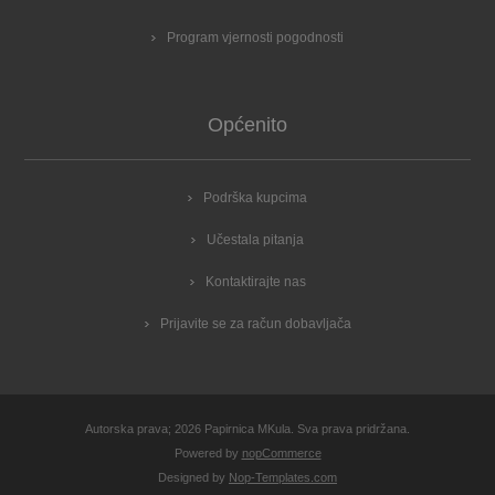
Program vjernosti pogodnosti
Općenito
Podrška kupcima
Učestala pitanja
Kontaktirajte nas
Prijavite se za račun dobavljača
Autorska prava; 2026 Papirnica MKula. Sva prava pridržana.
Powered by
nopCommerce
Designed by
Nop-Templates.com