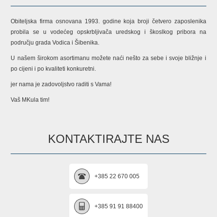
Obiteljska firma osnovana 1993. godine koja broji četvero zaposlenika
probila se u vodećeg opskrbljivača uredskog i škoslkog pribora na
području grada Vodica i Šibenika.
U našem širokom asortimanu možete naći nešto za sebe i svoje bližnje i
po cijeni i po kvaliteti konkuretni.
jer nama je zadovoljstvo raditi s Vama!
Vaš MKula tim!
KONTAKTIRAJTE NAS
+385 22 670 005
+385 91 91 88400