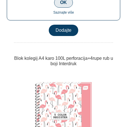
OK
Saznajte više
€10,50
Blok kolegij A4 karo 100L perforacija+4rupe rub u
boji Interdruk