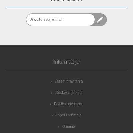
Informacije
Laser i graviranja
Dostava i prikup
Politika privatnosti
Uvjeti korištenja
O nama