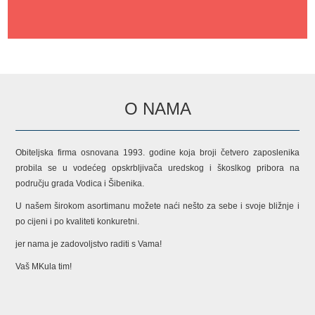
O NAMA
Obiteljska firma osnovana 1993. godine koja broji četvero zaposlenika
probila se u vodećeg opskrbljivača uredskog i škoslkog pribora na
području grada Vodica i Šibenika.
U našem širokom asortimanu možete naći nešto za sebe i svoje bližnje i
po cijeni i po kvaliteti konkuretni.
jer nama je zadovoljstvo raditi s Vama!
Vaš MKula tim!