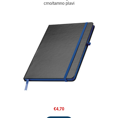
crno/tamno plavi
€4,70