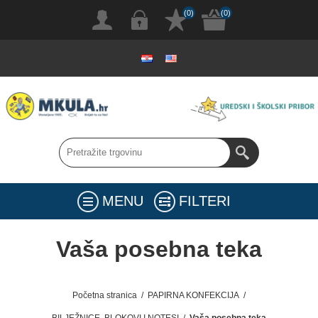
(0)
(0)
MENU
FILTERI
Vaša posebna teka
Početna stranica
/
PAPIRNA KONFEKCIJA
/
BILJEŽNICE, BLOKOVI I NOTESI
/
Vaša posebna teka