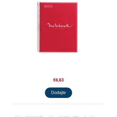
€6,63