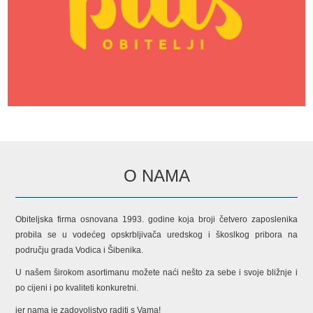
O NAMA
Obiteljska firma osnovana 1993. godine koja broji četvero zaposlenika
probila se u vodećeg opskrbljivača uredskog i škoslkog pribora na
području grada Vodica i Šibenika.
U našem širokom asortimanu možete naći nešto za sebe i svoje bližnje i
po cijeni i po kvaliteti konkuretni.
jer nama je zadovoljstvo raditi s Vama!