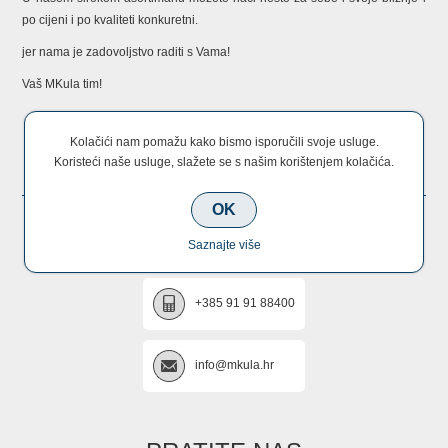
po cijeni i po kvaliteti konkuretni.
jer nama je zadovoljstvo raditi s Vama!
Vaš MKula tim!
Kolačići nam pomažu kako bismo isporučili svoje usluge.
KONTAKTIRAJTE NAS
Koristeći naše usluge, slažete se s našim korištenjem kolačića.
OK
+385 22 670 005
Saznajte više
+385 91 91 88400
info@mkula.hr