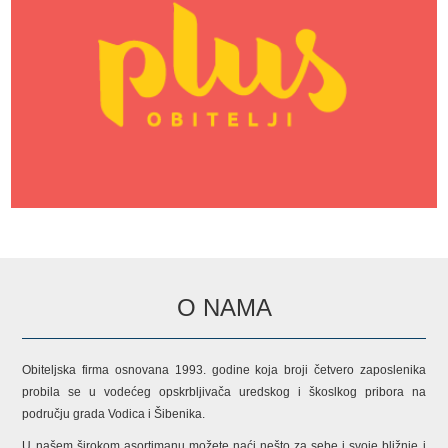
O NAMA
Obiteljska firma osnovana 1993. godine koja broji četvero zaposlenika
probila se u vodećeg opskrbljivača uredskog i škoslkog pribora na
području grada Vodica i Šibenika.
U našem širokom asortimanu možete naći nešto za sebe i svoje bližnje i