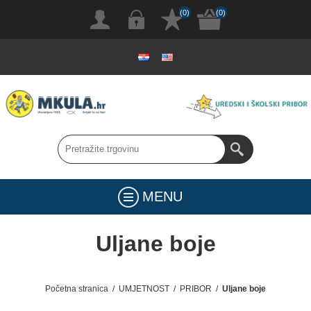
(0)
(0)
MENU
Uljane boje
Početna stranica
/
UMJETNOST
/
PRIBOR
/
Uljane boje