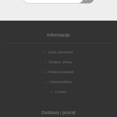
Informacije
Laser i graviranja
Dostava i prikup
Politika privatnosti
Uvjeti korištenja
O nama
Dostava i povrat