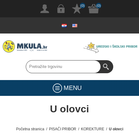
(0)
(0)
MENU
U olovci
Početna stranica
/
PISAĆI PRIBOR
/
KOREKTURE
/
U olovci