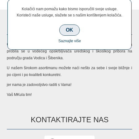
Kolačići nam pomažu kako bismo isporučili svoje usluge.
Koristeći naše usluge, slažete se s našim korištenjem kolačića.
O NAMA
OK
Saznajte više
Obiteljska firma osnovana 1993. godine koja broji četvero zaposlenika
probila se u vodećeg opskrbljivača uredskog i škoslkog pribora na
području grada Vodica i Šibenika.
U našem širokom asortimanu možete naći nešto za sebe i svoje bližnje i
po cijeni i po kvaliteti konkuretni.
jer nama je zadovoljstvo raditi s Vama!
Vaš MKula tim!
KONTAKTIRAJTE NAS