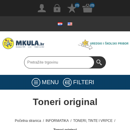
(0)
(0)
MENU
FILTERI
Toneri original
Početna stranica
/
INFORMATIKA
/
TONERI, TINTE I VRPCE
/
Toneri original