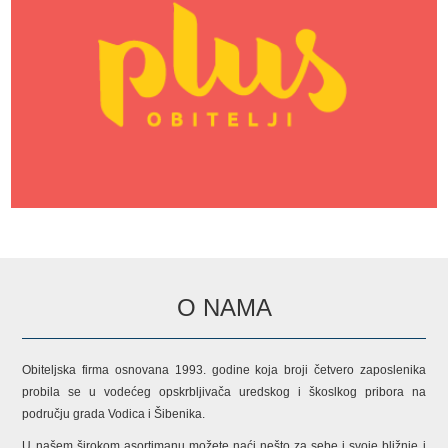
O NAMA
Obiteljska firma osnovana 1993. godine koja broji četvero zaposlenika
probila se u vodećeg opskrbljivača uredskog i škoslkog pribora na
području grada Vodica i Šibenika.
U našem širokom asortimanu možete naći nešto za sebe i svoje bližnje i