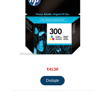
€41,50