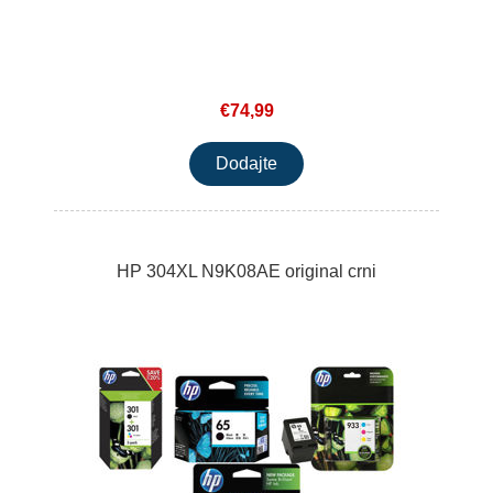
€74,99
HP 304XL N9K08AE original crni