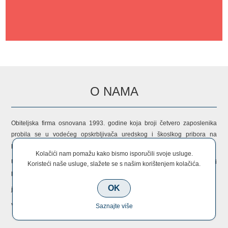
O NAMA
Obiteljska firma osnovana 1993. godine koja broji četvero zaposlenika
probila se u vodećeg opskrbljivača uredskog i škoslkog pribora na
području grada Vodica i Šibenika.
Kolačići nam pomažu kako bismo isporučili svoje usluge.
U našem širokom asortimanu možete naći nešto za sebe i svoje bližnje i
Koristeći naše usluge, slažete se s našim korištenjem kolačića.
po cijeni i po kvaliteti konkuretni.
OK
jer nama je zadovoljstvo raditi s Vama!
Vaš MKula tim!
Saznajte više