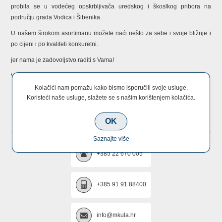
probila se u vodećeg opskrbljivača uredskog i škoslkog pribora na
području grada Vodica i Šibenika.
U našem širokom asortimanu možete naći nešto za sebe i svoje bližnje i
po cijeni i po kvaliteti konkuretni.
jer nama je zadovoljstvo raditi s Vama!
Vaš MKula tim!
Kolačići nam pomažu kako bismo isporučili svoje usluge.
Koristeći naše usluge, slažete se s našim korištenjem kolačića.
KONTAKTIRAJTE NAS
OK
Saznajte više
+385 22 670 005
+385 91 91 88400
info@mkula.hr