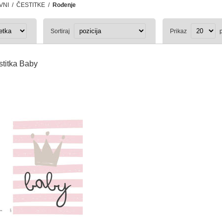
VNI
/
ČESTITKE
/
Rođenje
Sortiraj
Prikaz
p
stitka Baby