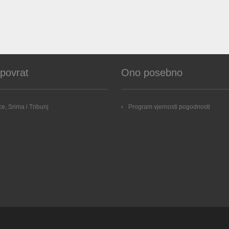
 povrat
Ono posebno
e, Srima i Tribunj
Program vjernosti pogodnosti