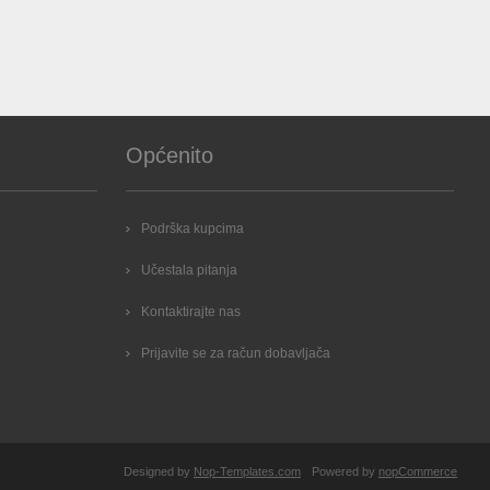
Općenito
Podrška kupcima
Učestala pitanja
Kontaktirajte nas
Prijavite se za račun dobavljača
Designed by
Nop-Templates.com
Powered by
nopCommerce