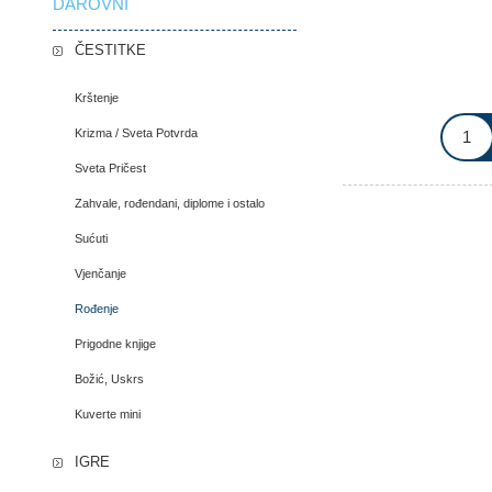
DAROVNI
ČESTITKE
Krštenje
Krizma / Sveta Potvrda
Sveta Pričest
Zahvale, rođendani, diplome i ostalo
Sućuti
Vjenčanje
Rođenje
Prigodne knjige
Božić, Uskrs
Kuverte mini
IGRE