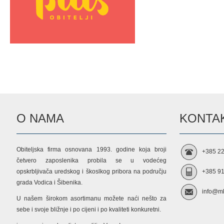
O NAMA
KONTAK
Obiteljska firma osnovana 1993. godine koja broji
+385 22
četvero zaposlenika probila se u vodećeg
opskrbljivača uredskog i škoslkog pribora na području
+385 91
grada Vodica i Šibenika.
info@mk
U našem širokom asortimanu možete naći nešto za
sebe i svoje bližnje i po cijeni i po kvaliteti konkuretni.