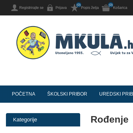
(0)
(0)
Registrirajte se
Prijava
Popis želja
Košarica
POČETNA
ŠKOLSKI PRIBOR
UREDSKI PRI
Rođenje
Kategorije