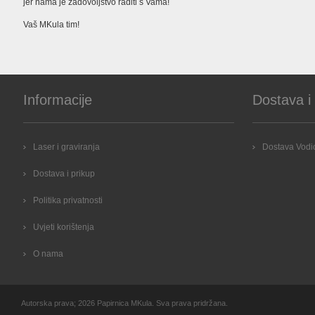
jer nama je zadovoljstvo raditi s Vama!
Vaš MKula tim!
Informacije
Dostava i
Laser i graviranja
Dostava Vodic
Dostava i prikup
Politika privatnosti
Uvjeti korištenja
O nama
Autorska prava; 2026 Papirnica MKula. Sva prava pridržana.