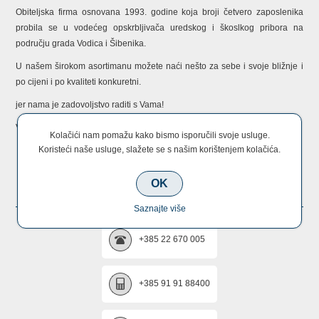
Obiteljska firma osnovana 1993. godine koja broji četvero zaposlenika
probila se u vodećeg opskrbljivača uredskog i škoslkog pribora na
području grada Vodica i Šibenika.
U našem širokom asortimanu možete naći nešto za sebe i svoje bližnje i
po cijeni i po kvaliteti konkuretni.
jer nama je zadovoljstvo raditi s Vama!
Vaš MKula tim!
Kolačići nam pomažu kako bismo isporučili svoje usluge.
Koristeći naše usluge, slažete se s našim korištenjem kolačića.
KONTAKTIRAJTE NAS
OK
Saznajte više
+385 22 670 005
+385 91 91 88400