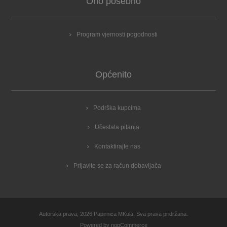
Ono posebno
Program vjernosti pogodnosti
Općenito
Podrška kupcima
Učestala pitanja
Kontaktirajte nas
Prijavite se za račun dobavljača
Autorska prava; 2026 Papirnica MKula. Sva prava pridržana.
Powered by
nopCommerce