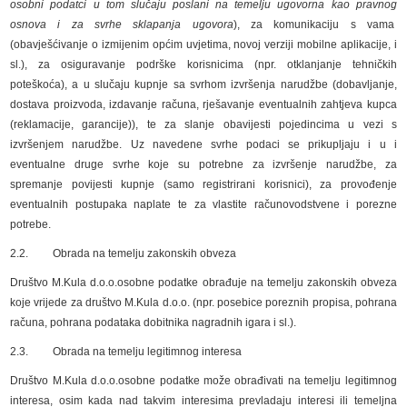
osobni podatci u tom slučaju poslani na temelju ugovorna kao pravnog
osnova i za svrhe sklapanja ugovora
), za komunikaciju s vama
(obavješćivanje o izmijenim općim uvjetima, novoj verziji mobilne aplikacije, i
sl.), za osiguravanje podrške korisnicima (npr. otklanjanje tehničkih
poteškoća), a u slučaju kupnje sa svrhom izvršenja narudžbe (dobavljanje,
dostava proizvoda, izdavanje računa, rješavanje eventualnih zahtjeva kupca
(reklamacije, garancije)), te za slanje obavijesti pojedincima u vezi s
izvršenjem narudžbe. Uz navedene svrhe podaci se prikupljaju i u i
eventualne druge svrhe koje su potrebne za izvršenje narudžbe, za
spremanje povijesti kupnje (samo registrirani korisnici), za provođenje
eventualnih postupaka naplate te za vlastite računovodstvene i porezne
potrebe.
2.2. Obrada na temelju zakonskih obveza
Društvo M.Kula d.o.o.osobne podatke obrađuje na temelju zakonskih obveza
koje vrijede za društvo M.Kula d.o.o. (npr. posebice poreznih propisa, pohrana
računa, pohrana podataka dobitnika nagradnih igara i sl.).
2.3. Obrada na temelju legitimnog interesa
Društvo M.Kula d.o.o.osobne podatke može obrađivati na temelju legitimnog
interesa, osim kada nad takvim interesima prevladaju interesi ili temeljna