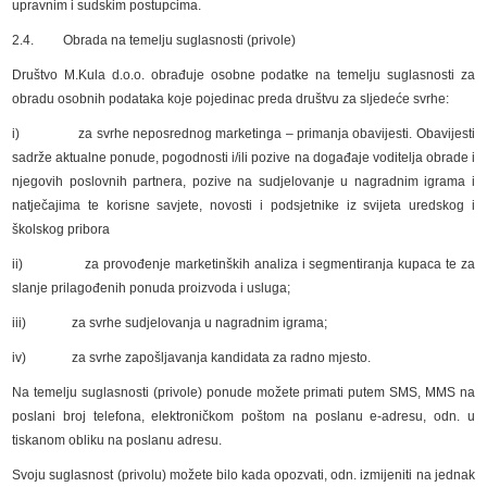
upravnim i sudskim postupcima.
2.4. Obrada na temelju suglasnosti (privole)
Društvo M.Kula d.o.o. obrađuje osobne podatke na temelju suglasnosti za
obradu osobnih podataka koje pojedinac preda društvu za sljedeće svrhe:
i) za svrhe neposrednog marketinga – primanja obavijesti. Obavijesti
sadrže aktualne ponude, pogodnosti i/ili pozive na događaje voditelja obrade i
njegovih poslovnih partnera, pozive na sudjelovanje u nagradnim igrama i
natječajima te korisne savjete, novosti i podsjetnike iz svijeta uredskog i
školskog pribora
ii) za provođenje marketinških analiza i segmentiranja kupaca te za
slanje prilagođenih ponuda proizvoda i usluga;
iii) za svrhe sudjelovanja u nagradnim igrama;
iv) za svrhe zapošljavanja kandidata za radno mjesto.
Na temelju suglasnosti (privole) ponude možete primati putem SMS, MMS na
poslani broj telefona, elektroničkom poštom na poslanu e-adresu, odn. u
tiskanom obliku na poslanu adresu.
Svoju suglasnost (privolu) možete bilo kada opozvati, odn. izmijeniti na jednak