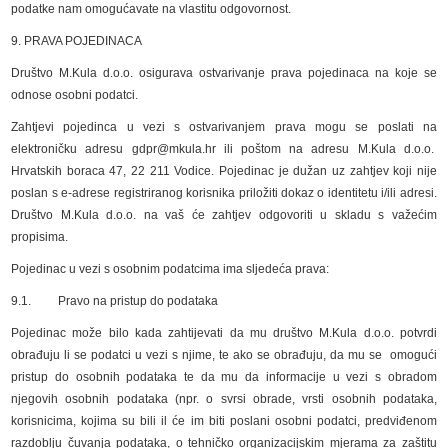
podatke nam omogućavate na vlastitu odgovornost.
9. PRAVA POJEDINACA
Društvo M.Kula d.o.o. osigurava ostvarivanje prava pojedinaca na koje se
odnose osobni podatci.
Zahtjevi pojedinca u vezi s ostvarivanjem prava mogu se poslati na
elektroničku adresu gdpr@mkula.hr ili poštom na adresu M.Kula d.o.o.
Hrvatskih boraca 47, 22 211 Vodice. Pojedinac je dužan uz zahtjev koji nije
poslan s e-adrese registriranog korisnika priložiti dokaz o identitetu i/ili adresi.
Društvo M.Kula d.o.o. na vaš će zahtjev odgovoriti u skladu s važećim
propisima.
Pojedinac u vezi s osobnim podatcima ima sljedeća prava:
9.1. Pravo na pristup do podataka
Pojedinac može bilo kada zahtijevati da mu društvo M.Kula d.o.o. potvrdi
obrađuju li se podatci u vezi s njime, te ako se obrađuju, da mu se omogući
pristup do osobnih podataka te da mu da informacije u vezi s obradom
njegovih osobnih podataka (npr. o svrsi obrade, vrsti osobnih podataka,
korisnicima, kojima su bili il će im biti poslani osobni podatci, predviđenom
razdoblju čuvanja podataka, o tehničko organizacijskim mjerama za zaštitu