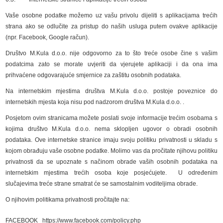
Vaše osobne podatke možemo uz vašu privolu dijeliti s aplikacijama trećih
strana ako se odlučite za pristup do naših usluga putem ovakve aplikacije
(npr. Facebook, Google račun).
Društvo M.Kula d.o.o. nije odgovorno za to što treće osobe čine s vašim
podatcima zato se morate uvjeriti da vjerujete aplikaciji i da ona ima
prihvaćene odgovarajuće smjernice za zaštitu osobnih podataka.
Na internetskim mjestima društva M.Kula d.o.o. postoje poveznice do
internetskih mjesta koja nisu pod nadzorom društva M.Kula d.o.o. .
Posjetom ovim stranicama možete poslati svoje informacije trećim osobama s
kojima društvo M.Kula d.o.o. nema sklopljen ugovor o obradi osobnih
podataka. Ove internetske stranice imaju svoju politiku privatnosti u skladu s
kojom obrađuju vaše osobne podatke. Molimo vas da pročitate njihovu politiku
privatnosti da se upoznate s načinom obrade vaših osobnih podataka na
internetskim mjestima trećih osoba koje posjećujete. U određenim
slučajevima treće strane smatrat će se samostalnim voditeljima obrade.
O njihovim politikama privatnosti pročitajte na:
FACEBOOK
https://www.facebook.com/policy.php