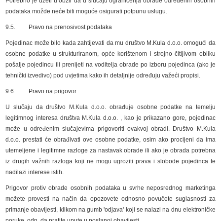
Potrebno je uzeti u obzir da u slučaju ograničenja obrade određenih osobnih
podataka možde neće biti moguće osigurati potpunu uslugu.
9.5. Pravo na prenosivost podataka
Pojedinac može bilo kada zahtijevati da mu društvo M.Kula d.o.o. omogući da
osobne podatke u strukturiranom, opće korištenom i strojno čitljivom obliku
pošalje pojedincu ili prenijeti na voditelja obrade po izboru pojedinca (ako je
tehnički izvedivo) pod uvjetima kako ih detaljnije određuju važeći propisi.
9.6. Pravo na prigovor
U slučaju da društvo M.Kula d.o.o. obrađuje osobne podatke na temelju
legitimnog interesa društva M.Kula d.o.o. , kao je prikazano gore, pojedinac
može u određenim slučajevima prigovoriti ovakvoj obradi. Društvo M.Kula
d.o.o. prestati će obrađivati ove osobne podatke, osim ako procijeni da ima
utemeljene i legitimne razloge za nastavak obrade ili ako je obrada potrebna
iz drugih važnih razloga koji ne mogu ugroziti prava i slobode pojedinca te
nadilazi interese istih.
Prigovor protiv obrade osobnih podataka u svrhe neposrednog marketinga
možete provesti na način da opozovete odnosno povučete suglasnosti za
primanje obavijesti, klikom na gumb 'odjava' koji se nalazi na dnu elektroničke
poruke, odn. da pratite upute u poslanoj obavijesti.