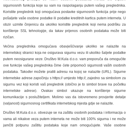
sigurnosnih funkcija koje su vam na raspolaganju putem vašeg preglednika.
Koristite preglednik koji omogućava postavke sigurnosnih funkcija prije nego
pošaljete vaše osobne podatke ili podatke kreditnih kartica putem interneta. U
obzir uzmite činjenicu da ukoliko koristite preglednik koji nema podršku za
korištenje SSL tehnologije, da takav prijenos osobnih podataka može biti
rizičan.
Većina preglednika omogućava obavješćivanje ukoliko se nalazite na
internetskoj stranici koja ne osigurava sigurnu vezu ili ukoliko šaljete podatke
putem neosigurane veze. Društvo M.Kula d.o.o. vam preporuča da omogućite
ove funkcije vašeg preglednika čime ćete pripomoći sigurnosti vaših osobnih
podataka. Također možete pratiti adresu na kojoj se nalazite (URL). Sigurne
internetske adrese započinju s https:// umjesto http://, zajedno sa simbolom za
sigurnu vez koji koristi vaš preglednik (obično je to simbol brave na početku
internetske adrese). Ovakav simbol ukazuje na korištenje sigurne
komunikacije s poslužiteljem. Molimo vas da istovremeno provjerite detalje
(valjanost) sigurnosnog certifikata internetskog mjesta gdje se nalazite.
Društvo M.Kula d.o.o. obvezuje se na zaštitu osobnih podataka i informacija o
vama ali nikakve veza putem interneta ne može biti 100% sigurna i ne može
jamčiti potpunu zaštitu podataka koje nam omogućujete. Vaše osobne