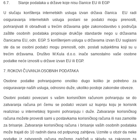
6.7. Slanje podataka u države koje nisu članice EU ili EGP
U slučaju korištenja internetskih usluga izvan država članica EU radi
osiguravanja internetskih usluga poslani se podatci mogu prenositi,
pohranjivati ili obrađivati u trećim državama gdje zakonodavstvo s područja
zaštite osobnih podataka propisuje drukčije standarde nego u državama
članicama EU, odn. EGP. S korištenjem usluga u državama izvan EU suglasni
ste da se osobni podatci mogu prenositi, odn. poslati subjektima koji su u
trećim državama. Društvo M.Kula d.o.o. inače samostalno vaše osobne
podatke neće iznositi u države izvan EU ili EGP.
7. ROKOVI ČUVANJA OSOBNIH PODATAKA
Osobne podatke pohranjujemo onoliko dugo koliko je potrebno za
osiguravanje naših usluga, odnosno duže, ukoliko postoje zakonske obveze.
Osobni podatci povezani s vašim korisničkim računom pohranjuju se do
zatvaranja računa pri čemu se podatci vezani uz kupnju koju je korisnik
realizirao u internetskoj trgovini pohranjuju i duže. Zatvaranje korisničkog
računa možete provesti sami u postavkama korisničkog računa ili nas zamolite
za brisanje. Zatvaranje korisničkog računa i brisanje vaših osobnih podataka
može trajati do 10 radnih dana od potpunog zahtjeva. Uzmite u obzir da neke
podatke iz zatvorenih računa možemo zadržati u skladu sa zakonom za