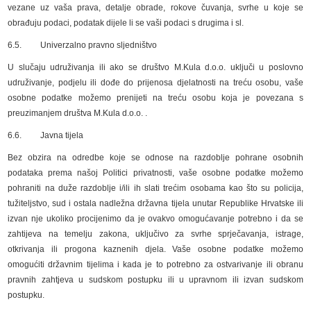
vezane uz vaša prava, detalje obrade, rokove čuvanja, svrhe u koje se
obrađuju podaci, podatak dijele li se vaši podaci s drugima i sl.
6.5. Univerzalno pravno sljedništvo
U slučaju udruživanja ili ako se društvo M.Kula d.o.o. uključi u poslovno
udruživanje, podjelu ili dođe do prijenosa djelatnosti na treću osobu, vaše
osobne podatke možemo prenijeti na treću osobu koja je povezana s
preuzimanjem društva M.Kula d.o.o. .
6.6. Javna tijela
Bez obzira na odredbe koje se odnose na razdoblje pohrane osobnih
podataka prema našoj Politici privatnosti, vaše osobne podatke možemo
pohraniti na duže razdoblje i/ili ih slati trećim osobama kao što su policija,
tužiteljstvo, sud i ostala nadležna državna tijela unutar Republike Hrvatske ili
izvan nje ukoliko procijenimo da je ovakvo omogućavanje potrebno i da se
zahtijeva na temelju zakona, uključivo za svrhe sprječavanja, istrage,
otkrivanja ili progona kaznenih djela. Vaše osobne podatke možemo
omogućiti državnim tijelima i kada je to potrebno za ostvarivanje ili obranu
pravnih zahtjeva u sudskom postupku ili u upravnom ili izvan sudskom
postupku.