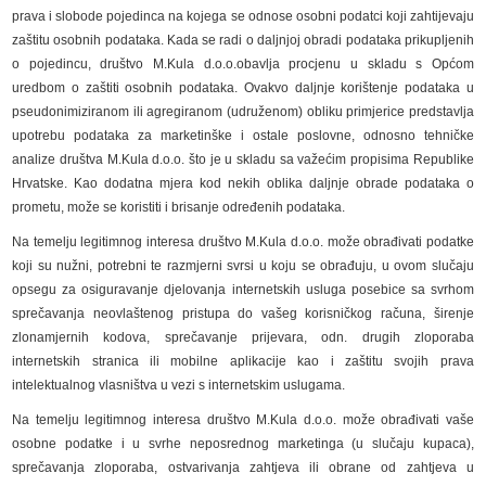
prava i slobode pojedinca na kojega se odnose osobni podatci koji zahtijevaju
zaštitu osobnih podataka. Kada se radi o daljnjoj obradi podataka prikupljenih
o pojedincu, društvo M.Kula d.o.o.obavlja procjenu u skladu s Općom
uredbom o zaštiti osobnih podataka. Ovakvo daljnje korištenje podataka u
pseudonimiziranom ili agregiranom (udruženom) obliku primjerice predstavlja
upotrebu podataka za marketinške i ostale poslovne, odnosno tehničke
analize društva M.Kula d.o.o. što je u skladu sa važećim propisima Republike
Hrvatske. Kao dodatna mjera kod nekih oblika daljnje obrade podataka o
prometu, može se koristiti i brisanje određenih podataka.
Na temelju legitimnog interesa društvo M.Kula d.o.o. može obrađivati podatke
koji su nužni, potrebni te razmjerni svrsi u koju se obrađuju, u ovom slučaju
opsegu za osiguravanje djelovanja internetskih usluga posebice sa svrhom
sprečavanja neovlaštenog pristupa do vašeg korisničkog računa, širenje
zlonamjernih kodova, sprečavanje prijevara, odn. drugih zloporaba
internetskih stranica ili mobilne aplikacije kao i zaštitu svojih prava
intelektualnog vlasništva u vezi s internetskim uslugama.
Na temelju legitimnog interesa društvo M.Kula d.o.o. može obrađivati vaše
osobne podatke i u svrhe neposrednog marketinga (u slučaju kupaca),
sprečavanja zloporaba, ostvarivanja zahtjeva ili obrane od zahtjeva u