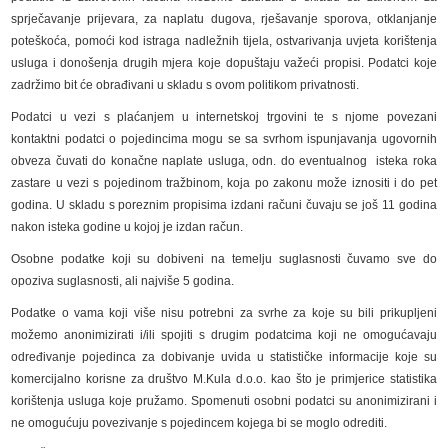
sprječavanje prijevara, za naplatu dugova, rješavanje sporova, otklanjanje
poteškoća, pomoći kod istraga nadležnih tijela, ostvarivanja uvjeta korištenja
usluga i donošenja drugih mjera koje dopuštaju važeći propisi. Podatci koje
zadržimo bit će obrađivani u skladu s ovom politikom privatnosti.
Podatci u vezi s plaćanjem u internetskoj trgovini te s njome povezani
kontaktni podatci o pojedincima mogu se sa svrhom ispunjavanja ugovornih
obveza čuvati do konačne naplate usluga, odn. do eventualnog isteka roka
zastare u vezi s pojedinom tražbinom, koja po zakonu može iznositi i do pet
godina. U skladu s poreznim propisima izdani računi čuvaju se još 11 godina
nakon isteka godine u kojoj je izdan račun.
Osobne podatke koji su dobiveni na temelju suglasnosti čuvamo sve do
opoziva suglasnosti, ali najviše 5 godina.
Podatke o vama koji više nisu potrebni za svrhe za koje su bili prikupljeni
možemo anonimizirati i/ili spojiti s drugim podatcima koji ne omogućavaju
određivanje pojedinca za dobivanje uvida u statističke informacije koje su
komercijalno korisne za društvo M.Kula d.o.o. kao što je primjerice statistika
korištenja usluga koje pružamo. Spomenuti osobni podatci su anonimizirani i
ne omogućuju povezivanje s pojedincem kojega bi se moglo odrediti.