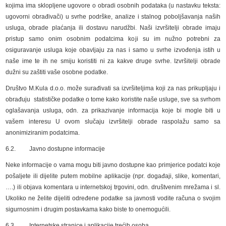
kojima ima sklopljene ugovore o obradi osobnih podataka (u nastavku teksta:
ugovorni obrađivači) u svrhe podrške, analize i stalnog poboljšavanja naših
usluga, obrade plaćanja ili dostavu narudžbi. Naši izvršitelji obrade imaju
pristup samo onim osobnim podatcima koji su im nužno potrebni za
osiguravanje usluga koje obavljaju za nas i samo u svrhe izvođenja istih u
naše ime te ih ne smiju koristiti ni za kakve druge svrhe. Izvršitelji obrade
dužni su zaštiti vaše osobne podatke.
Društvo M.Kula d.o.o. može surađivati sa izvršiteljima koji za nas prikupljaju i
obrađuju statističke podatke o tome kako koristite naše usluge, sve sa svrhom
oglašavanja usluga, odn. za prikazivanje informacija koje bi mogle biti u
vašem interesu U ovom slučaju izvršitelji obrade raspolažu samo sa
anonimiziranim podatcima.
6.2. Javno dostupne informacije
Neke informacije o vama mogu biti javno dostupne kao primjerice podatci koje
pošaljete ili dijelite putem mobilne aplikacije (npr. događaji, slike, komentari,
….) ili objava komentara u internetskoj trgovini, odn. društvenim mrežama i sl.
Ukoliko ne želite dijeliti određene podatke sa javnosti vodite računa o svojim
sigurnosnim i drugim postavkama kako biste to onemogućili.
6.3. Internetske stranice i aplikacije trećih osoba