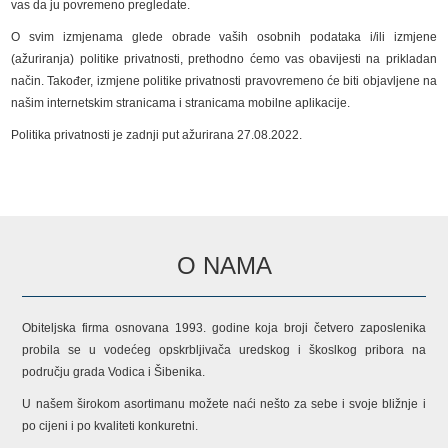
vas da ju povremeno pregledate.
O svim izmjenama glede obrade vaših osobnih podataka i/ili izmjene
(ažuriranja) politike privatnosti, prethodno ćemo vas obavijesti na prikladan
način. Također, izmjene politike privatnosti pravovremeno će biti objavljene na
našim internetskim stranicama i stranicama mobilne aplikacije.
Politika privatnosti je zadnji put ažurirana 27.08.2022.
O NAMA
Obiteljska firma osnovana 1993. godine koja broji četvero zaposlenika
probila se u vodećeg opskrbljivača uredskog i škoslkog pribora na
području grada Vodica i Šibenika.
U našem širokom asortimanu možete naći nešto za sebe i svoje bližnje i
po cijeni i po kvaliteti konkuretni.