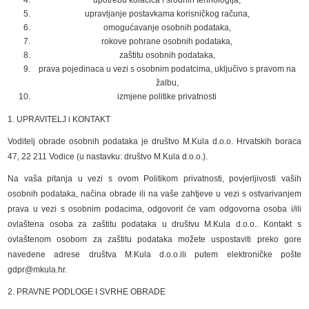
upravljanje postavkama korisničkog računa,
omogućavanje osobnih podataka,
rokove pohrane osobnih podataka,
zaštitu osobnih podataka,
prava pojedinaca u vezi s osobnim podatcima, uključivo s pravom na
žalbu,
izmjene politike privatnosti
1. UPRAVITELJ i KONTAKT
Voditelj obrade osobnih podataka je društvo M.Kula d.o.o. Hrvatskih boraca
47, 22 211 Vodice (u nastavku: društvo M.Kula d.o.o.).
Na vaša pitanja u vezi s ovom Politikom privatnosti, povjerljivosti vaših
osobnih podataka, načina obrade ili na vaše zahtjeve u vezi s ostvarivanjem
prava u vezi s osobnim podacima, odgovorit će vam odgovorna osoba i/ili
ovlaštena osoba za zaštitu podataka u društvu M.Kula d.o.o.. Kontakt s
ovlaštenom osobom za zaštitu podataka možete uspostaviti preko gore
navedene adrese društva M.Kula d.o.o.ili putem elektroničke pošte
gdpr@mkula.hr.
2. PRAVNE PODLOGE I SVRHE OBRADE