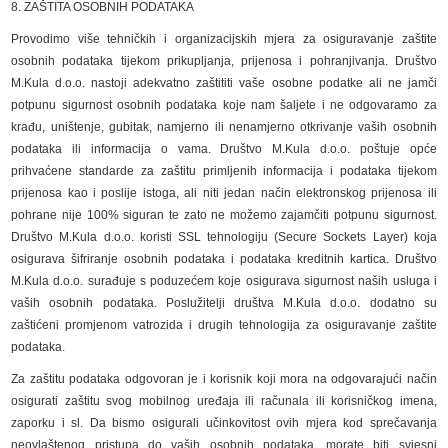
8. ZAŠTITA OSOBNIH PODATAKA
Provodimo više tehničkih i organizacijskih mjera za osiguravanje zaštite
osobnih podataka tijekom prikupljanja, prijenosa i pohranjivanja. Društvo
M.Kula d.o.o. nastoji adekvatno zaštititi vaše osobne podatke ali ne jamči
potpunu sigurnost osobnih podataka koje nam šaljete i ne odgovaramo za
krađu, uništenje, gubitak, namjerno ili nenamjerno otkrivanje vaših osobnih
podataka ili informacija o vama. Društvo M.Kula d.o.o. poštuje opće
prihvaćene standarde za zaštitu primljenih informacija i podataka tijekom
prijenosa kao i poslije istoga, ali niti jedan način elektronskog prijenosa ili
pohrane nije 100% siguran te zato ne možemo zajamčiti potpunu sigurnost.
Društvo M.Kula d.o.o. koristi SSL tehnologiju (Secure Sockets Layer) koja
osigurava šifriranje osobnih podataka i podataka kreditnih kartica. Društvo
M.Kula d.o.o. surađuje s poduzećem koje osigurava sigurnost naših usluga i
vaših osobnih podataka. Poslužitelji društva M.Kula d.o.o. dodatno su
zaštićeni promjenom vatrozida i drugih tehnologija za osiguravanje zaštite
podataka.
Za zaštitu podataka odgovoran je i korisnik koji mora na odgovarajući način
osigurati zaštitu svog mobilnog uređaja ili računala ili korisničkog imena,
zaporku i sl. Da bismo osigurali učinkovitost ovih mjera kod sprečavanja
neovlaštenog pristupa do vaših osobnih podataka, morate biti svjesni