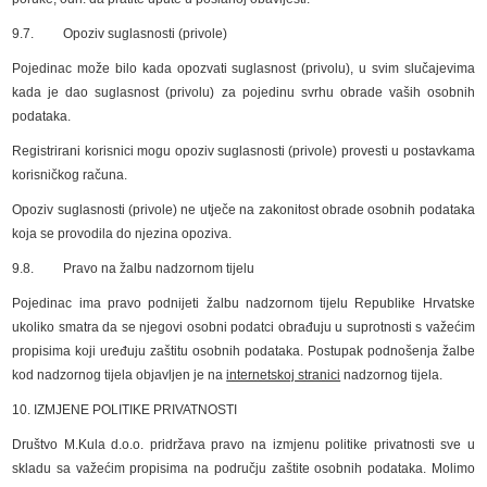
9.7. Opoziv suglasnosti (privole)
Pojedinac može bilo kada opozvati suglasnost (privolu), u svim slučajevima
kada je dao suglasnost (privolu) za pojedinu svrhu obrade vaših osobnih
podataka.
Registrirani korisnici mogu opoziv suglasnosti (privole) provesti u postavkama
korisničkog računa.
Opoziv suglasnosti (privole) ne utječe na zakonitost obrade osobnih podataka
koja se provodila do njezina opoziva.
9.8. Pravo na žalbu nadzornom tijelu
Pojedinac ima pravo podnijeti žalbu nadzornom tijelu Republike Hrvatske
ukoliko smatra da se njegovi osobni podatci obrađuju u suprotnosti s važećim
propisima koji uređuju zaštitu osobnih podataka. Postupak podnošenja žalbe
kod nadzornog tijela objavljen je na
internetskoj stranici
nadzornog tijela.
10. IZMJENE POLITIKE PRIVATNOSTI
Društvo M.Kula d.o.o. pridržava pravo na izmjenu politike privatnosti sve u
skladu sa važećim propisima na području zaštite osobnih podataka. Molimo