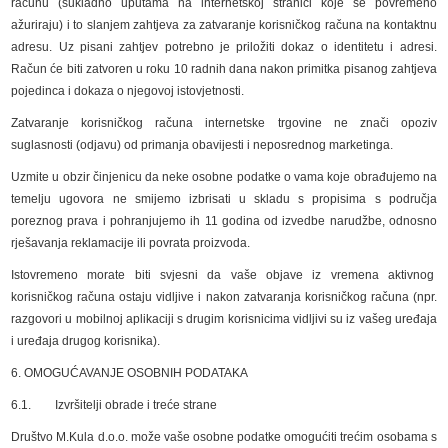
računu (sukladno uputama na internetskoj stranici koje se povremeno
ažuriraju) i to slanjem zahtjeva za zatvaranje korisničkog računa na kontaktnu
adresu. Uz pisani zahtjev potrebno je priložiti dokaz o identitetu i adresi.
Račun će biti zatvoren u roku 10 radnih dana nakon primitka pisanog zahtjeva
pojedinca i dokaza o njegovoj istovjetnosti.
Zatvaranje korisničkog računa internetske trgovine ne znači opoziv
suglasnosti (odjavu) od primanja obavijesti i neposrednog marketinga.
Uzmite u obzir činjenicu da neke osobne podatke o vama koje obrađujemo na
temelju ugovora ne smijemo izbrisati u skladu s propisima s područja
poreznog prava i pohranjujemo ih 11 godina od izvedbe narudžbe, odnosno
rješavanja reklamacije ili povrata proizvoda.
Istovremeno morate biti svjesni da vaše objave iz vremena aktivnog
korisničkog računa ostaju vidljive i nakon zatvaranja korisničkog računa (npr.
razgovori u mobilnoj aplikaciji s drugim korisnicima vidljivi su iz vašeg uređaja
i uređaja drugog korisnika).
6. OMOGUĆAVANJE OSOBNIH PODATAKA
6.1. Izvršitelji obrade i treće strane
Društvo M.Kula d.o.o. može vaše osobne podatke omogućiti trećim osobama s