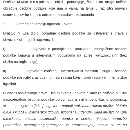
Društvo M.Kula d.o.o.prikuplja, bilježi, pohranjuje, šalje i na druge načine
obrađuje osobne podatke koje ima o vama na temelju različitih pravnih
osnova i u svrhe koje su određene u nastavku dokumenta.
2.1. Obrada na temelju ugovora – svrhe
Društvo M.Kula d.o.o. obrađuje osobne podatke za ostvarivanje prava i
obveza iz sklopljenih ugovora, i to:
i) ugovora o prodaji/kupnji proizvoda –omogućene osobne
podatke kupaca u internetskim trgovinama na adresi www.mkula.hr (bez
obzira na registraciju);
ii) ugovora o korištenju internetskih ili mobilnih usluga – osobne
podatke naručitelja usluga (npr. registracija korisničkog računa u internetskoj
trgovini).
U okviru ostvarivanja prava i ispunjavanja ugovornih obveza društvo M.Kula
d.o.o.obrađuje osobne podatke pojedinaca u svrhe identifikacije pojedinca,
sklapanja ugovora (
iako je ugovor o prodaji proizvoda između društva M.Kula
d.o.o. i kupca u internetskoj trgovini sklopljena u trenutku kada društvo M.Kula
d.o.o.kupcu pošalje elektroničku poruku o statusu njegove narudžbe
(»narudžba otpremljena/pripremljena za preuzimanje«), smatra se da su