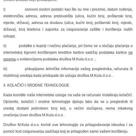
i) osnovni osobni podatci kao što su ime i prezime, datum rođenja,
elektronička adresa, adresa prebivališta (ulica, kućni broj, poštanski broj,
mjesto, država), adresa za dostavu (ulica, kućni broj, poštanski broj, mjesto,
država), broj telefona i zaporka za osiguravanje zaštite i korištenja naših
usluga;
ii) podatke o kupnji i načinu plaćanja, pri čemu se u slučaju plaćanja u
internetskoj trgovini korištenjem kreditne kartice sadržaj podataka kartice
ne
sprema
u evidencijama podataka društva M.Kula d.o.o. ;
iii) prikupljamo tehničke informacije vašeg preglednika, računala ili
mobilnog uređaja kada pristupate do usluga društva M.Kula d.o.o. .
4. KOLAČIĆI I SRODNE TEHNOLOGIJE
Kada koristite naše internetske usluge na vaše se računalo instaliraju kolačići.
Općenito, kolačići i srodne tehnologije djeluju tako da se u preglednik ili
uređaj dodijeli jedinstven broj koji, u većini slučajeva, nema nikakvog
značenja izvan društva M.Kula d.o.o. .
Društvo M.Kula d.o.o. koristi ove tehnologije za prilagođavanje iskustva i za
pomoć kod osiguravanja sadržaja koji je prilagođen samo vašem korištenju.