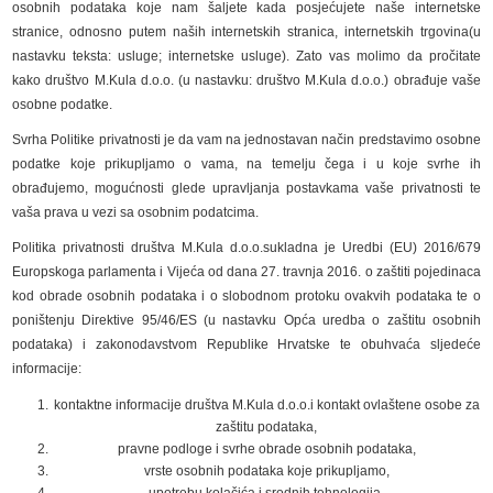
osobnih podataka koje nam šaljete kada posjećujete naše internetske
stranice, odnosno putem naših internetskih stranica, internetskih trgovina(u
nastavku teksta: usluge; internetske usluge). Zato vas molimo da pročitate
kako društvo M.Kula d.o.o. (u nastavku: društvo M.Kula d.o.o.) obrađuje vaše
osobne podatke.
Svrha Politike privatnosti je da vam na jednostavan način predstavimo osobne
podatke koje prikupljamo o vama, na temelju čega i u koje svrhe ih
obrađujemo, mogućnosti glede upravljanja postavkama vaše privatnosti te
vaša prava u vezi sa osobnim podatcima.
Politika privatnosti društva M.Kula d.o.o.sukladna je Uredbi (EU) 2016/679
Europskoga parlamenta i Vijeća od dana 27. travnja 2016. o zaštiti pojedinaca
kod obrade osobnih podataka i o slobodnom protoku ovakvih podataka te o
poništenju Direktive 95/46/ES (u nastavku Opća uredba o zaštitu osobnih
podataka) i zakonodavstvom Republike Hrvatske te obuhvaća sljedeće
informacije:
kontaktne informacije društva M.Kula d.o.o.i kontakt ovlaštene osobe za
zaštitu podataka,
pravne podloge i svrhe obrade osobnih podataka,
vrste osobnih podataka koje prikupljamo,
upotrebu kolačića i srodnih tehnologija,