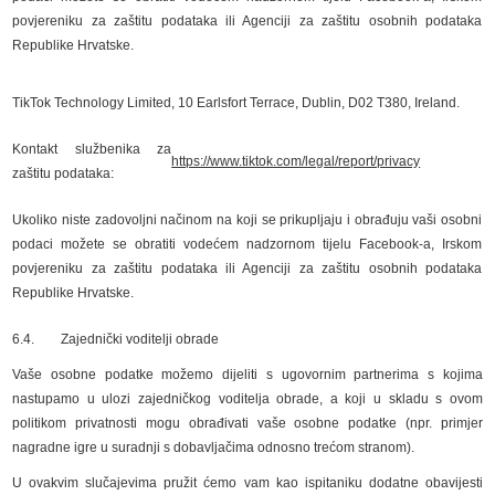
povjereniku za zaštitu podataka ili Agenciji za zaštitu osobnih podataka
Republike Hrvatske.
TikTok Technology Limited, 10 Earlsfort Terrace, Dublin, D02 T380, Ireland.
Kontakt službenika za
https://www.tiktok.com/legal/report/privacy
zaštitu podataka:
Ukoliko niste zadovoljni načinom na koji se prikupljaju i obrađuju vaši osobni
podaci možete se obratiti vodećem nadzornom tijelu Facebook-a, Irskom
povjereniku za zaštitu podataka ili Agenciji za zaštitu osobnih podataka
Republike Hrvatske.
6.4. Zajednički voditelji obrade
Vaše osobne podatke možemo dijeliti s ugovornim partnerima s kojima
nastupamo u ulozi zajedničkog voditelja obrade, a koji u skladu s ovom
politikom privatnosti mogu obrađivati vaše osobne podatke (npr. primjer
nagradne igre u suradnji s dobavljačima odnosno trećom stranom).
U ovakvim slučajevima pružit ćemo vam kao ispitaniku dodatne obavijesti