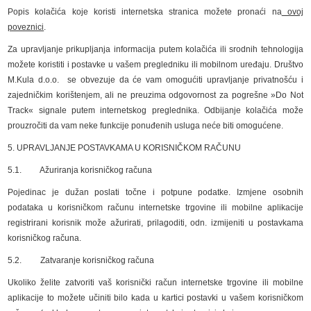
Popis kolačića koje koristi internetska stranica možete pronaći na
ovoj
poveznici
.
Za upravljanje prikupljanja informacija putem kolačića ili srodnih tehnologija
možete koristiti i postavke u vašem pregledniku ili mobilnom uređaju. Društvo
M.Kula d.o.o. se obvezuje da će vam omogućiti upravljanje privatnošću i
zajedničkim korištenjem, ali ne preuzima odgovornost za pogrešne »Do Not
Track« signale putem internetskog preglednika. Odbijanje kolačića može
prouzročiti da vam neke funkcije ponuđenih usluga neće biti omogućene.
5. UPRAVLJANJE POSTAVKAMA U KORISNIČKOM RAČUNU
5.1. Ažuriranja korisničkog računa
Pojedinac je dužan poslati točne i potpune podatke. Izmjene osobnih
podataka u korisničkom računu internetske trgovine ili mobilne aplikacije
registrirani korisnik može ažurirati, prilagoditi, odn. izmijeniti u postavkama
korisničkog računa.
5.2. Zatvaranje korisničkog računa
Ukoliko želite zatvoriti vaš korisnički račun internetske trgovine ili mobilne
aplikacije to možete učiniti bilo kada u kartici postavki u vašem korisničkom