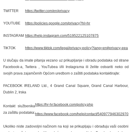
TWITTER
https://twitter.com/en/privacy
YOUTUBE
https://policies.google.com/privacy?hl=hr
INSTAGRAM
https://help.instagram.com/519522125107875
TIKTOK
https://www.tiktok.com/legal/privacy-policy?lang=en#privacy-eea
U slučaju da imate pitanja vezano uz prikupljanje i obradu podataka od strane
Facebook-a, Twitera , YouTubea i/ili Instagrama ili želite ostvariti neko od
svojih prava zajamčenih Općom uredbom o zaštiti podataka kontaktirajte:
FACEBOOK IRELAND Ltd., 4 Grand Canal Square, Grand Canal Harbour,
Dublin 2, Irska
https://hr-hr.facebook.com/policy.php
Kontakt službenika
za zaštitu podataka:
https://www.facebook.com/help/contact/540977946302970
Ukoliko niste zadovoljni načinom na koji se prikupljaju i obrađuju vaši osobni