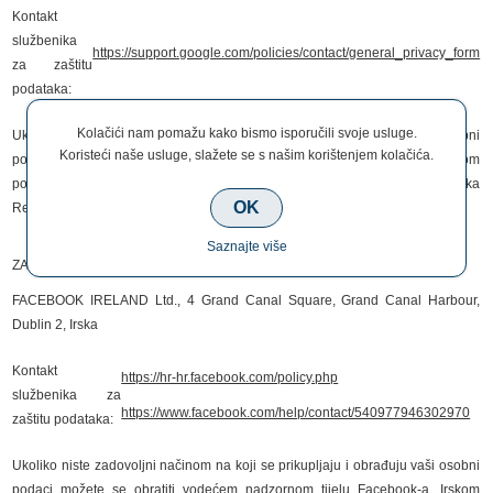
Kontakt
službenika
https://support.google.com/policies/contact/general_privacy_form
za zaštitu
podataka:
Kolačići nam pomažu kako bismo isporučili svoje usluge.
Ukoliko niste zadovoljni načinom na koji se prikupljaju i obrađuju vaši osobni
Koristeći naše usluge, slažete se s našim korištenjem kolačića.
podaci možete se obratiti vodećem nadzornom tijelu Twittera-a, irskom
povjereniku za zaštitu podataka ili Agenciji za zaštitu osobnih podataka
OK
Republike Hrvatske.
Saznajte više
ZA INSTAGRAM:
FACEBOOK IRELAND Ltd., 4 Grand Canal Square, Grand Canal Harbour,
Dublin 2, Irska
Kontakt
https://hr-hr.facebook.com/policy.php
službenika za
https://www.facebook.com/help/contact/540977946302970
zaštitu podataka:
Ukoliko niste zadovoljni načinom na koji se prikupljaju i obrađuju vaši osobni
podaci možete se obratiti vodećem nadzornom tijelu Facebook-a, Irskom