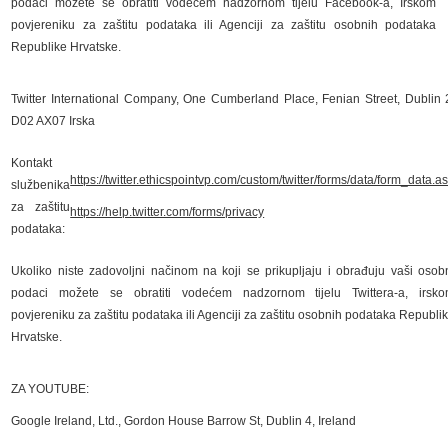
podaci možete se obratiti vodećem nadzornom tijelu Facebook-a, Irskom
povjereniku za zaštitu podataka ili Agenciji za zaštitu osobnih podataka
Republike Hrvatske.
Twitter International Company, One Cumberland Place, Fenian Street, Dublin 
D02 AX07 Irska
Kontakt
https://twitter.ethicspointvp.com/custom/twitter/forms/data/form_data.a
službenika
za zaštitu
https://help.twitter.com/forms/privacy
podataka:
Ukoliko niste zadovoljni načinom na koji se prikupljaju i obrađuju vaši osob
podaci možete se obratiti vodećem nadzornom tijelu Twittera-a, irsk
povjereniku za zaštitu podataka ili Agenciji za zaštitu osobnih podataka Republi
Hrvatske.
ZA YOUTUBE:
Google Ireland, Ltd., Gordon House Barrow St, Dublin 4, Ireland