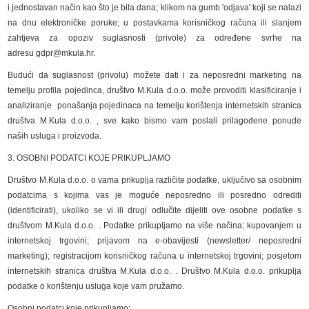
i jednostavan način kao što je bila dana; klikom na gumb 'odjava' koji se nalazi
na dnu elektroničke poruke; u postavkama korisničkog računa ili slanjem
zahtjeva za opoziv suglasnosti (privole) za određene svrhe na
adresu gdpr@mkula.hr.
Budući da suglasnost (privolu) možete dati i za neposredni marketing na
temelju profila pojedinca, društvo M.Kula d.o.o. može provoditi klasificiranje i
analiziranje ponašanja pojedinaca na temelju korištenja internetskih stranica
društva M.Kula d.o.o. , sve kako bismo vam poslali prilagođene ponude
naših usluga i proizvoda.
3. OSOBNI PODATCI KOJE PRIKUPLJAMO
Društvo M.Kula d.o.o. o vama prikuplja različite podatke, uključivo sa osobnim
podatcima s kojima vas je moguće neposredno ili posredno odrediti
(identificirati), ukoliko se vi ili drugi odlučite dijeliti ove osobne podatke s
društvom M.Kula d.o.o. . Podatke prikupljamo na više načina; kupovanjem u
internetskoj trgovini; prijavom na e-obavijesti (newsletter/ neposredni
marketing); registracijom korisničkog računa u internetskoj trgovini; posjetom
internetskih stranica društva M.Kula d.o.o. . Društvo M.Kula d.o.o. prikuplja
podatke o korištenju usluga koje vam pružamo.
Osobni podatci koje prikupljamo: