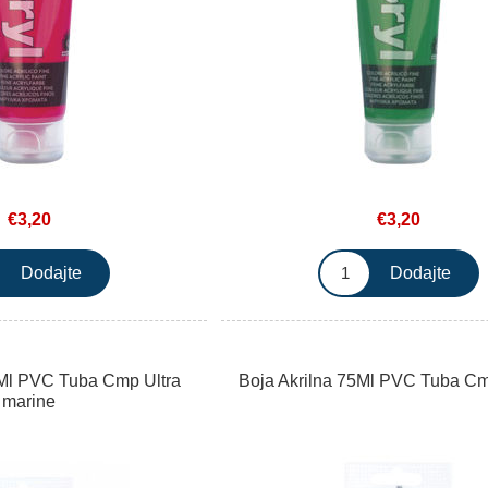
€3,20
€3,20
5Ml PVC Tuba Cmp Ultra
Boja Akrilna 75Ml PVC Tuba C
marine