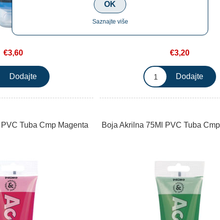
OK
Saznajte više
€3,60
€3,20
Ml PVC Tuba Cmp Magenta
Boja Akrilna 75Ml PVC Tuba Cmp