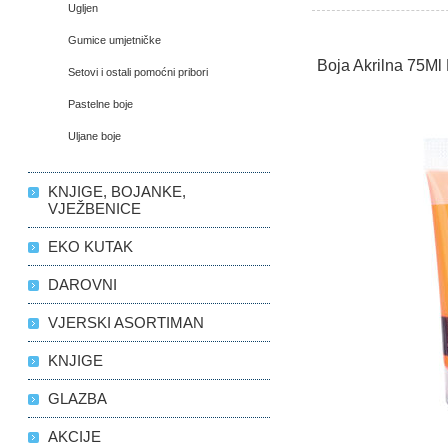
Ugljen
Gumice umjetničke
Boja Akrilna 75M
Setovi i ostali pomoćni pribori
Pastelne boje
Uljane boje
KNJIGE, BOJANKE,
VJEŽBENICE
EKO KUTAK
DAROVNI
VJERSKI ASORTIMAN
KNJIGE
GLAZBA
AKCIJE