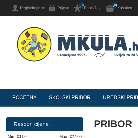
(0)
(0)
Registrirajte se
Prijava
Popis želja
Košarica
POČETNA
ŠKOLSKI PRIBOR
UREDSKI PRI
PRIBOR
Raspon cijena
Min:
€3,00
Max:
€27,00