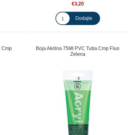
€3,20
a Cmp
Boja Akrilna 75Ml PVC Tuba Cmp Fluo
Zelena