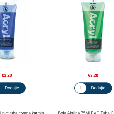
€3,20
€3,20
l pvc tuba crvena karmin
Boja Akrilna 75Ml PVC Tuba 