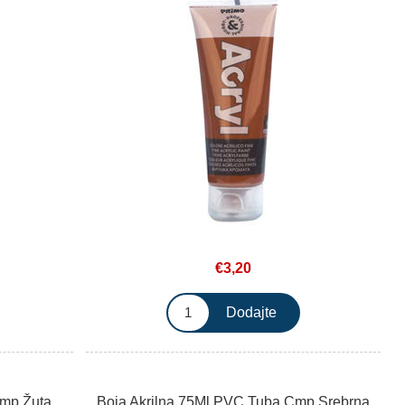
€3,20
Cmp Žuta
Boja Akrilna 75Ml PVC Tuba Cmp Srebrna