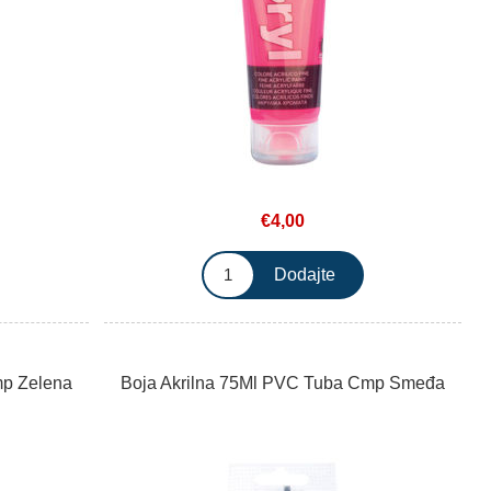
€4,00
mp Zelena
Boja Akrilna 75Ml PVC Tuba Cmp Smeđa