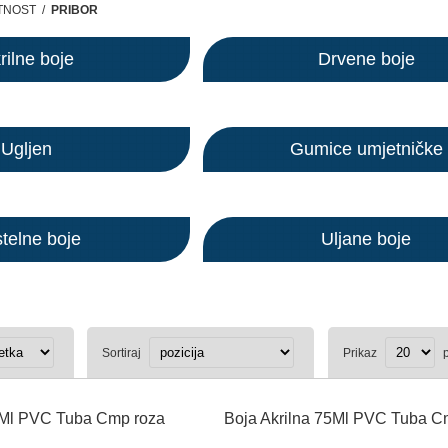
TNOST
/
PRIBOR
rilne boje
Drvene boje
Ugljen
Gumice umjetničke
telne boje
Uljane boje
Sortiraj
Prikaz
p
5Ml PVC Tuba Cmp roza
Boja Akrilna 75Ml PVC Tuba Cm