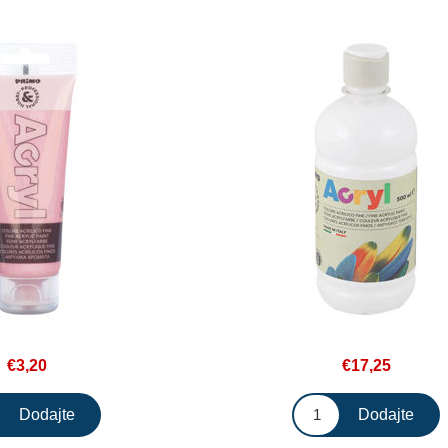
€3,20
€17,25