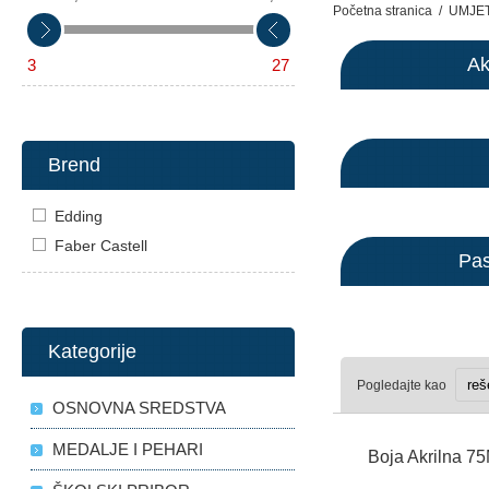
Početna stranica
/
UMJE
Ak
3
27
Brend
Edding
Faber Castell
Pas
Kategorije
Pogledajte kao
OSNOVNA SREDSTVA
MEDALJE I PEHARI
Boja Akrilna 7