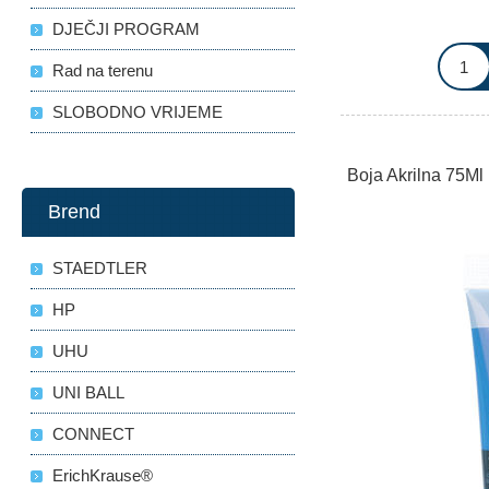
DJEČJI PROGRAM
Rad na terenu
SLOBODNO VRIJEME
Boja Akrilna 75M
Brend
STAEDTLER
HP
UHU
UNI BALL
CONNECT
ErichKrause®