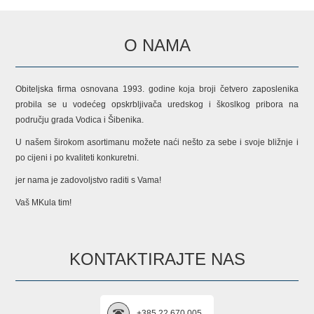
O NAMA
Obiteljska firma osnovana 1993. godine koja broji četvero zaposlenika
probila se u vodećeg opskrbljivača uredskog i škoslkog pribora na
području grada Vodica i Šibenika.
U našem širokom asortimanu možete naći nešto za sebe i svoje bližnje i
po cijeni i po kvaliteti konkuretni.
jer nama je zadovoljstvo raditi s Vama!
Vaš MKula tim!
KONTAKTIRAJTE NAS
+385 22 670 005