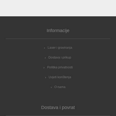
Informacije
Laser i graviranja
Dostava i prikup
Politika privatnosti
Uvjeti korištenja
O nama
Dostava i povrat