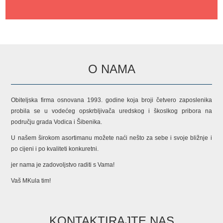
O NAMA
Obiteljska firma osnovana 1993. godine koja broji četvero zaposlenika
probila se u vodećeg opskrbljivača uredskog i škoslkog pribora na
području grada Vodica i Šibenika.
U našem širokom asortimanu možete naći nešto za sebe i svoje bližnje i
po cijeni i po kvaliteti konkuretni.
jer nama je zadovoljstvo raditi s Vama!
Vaš MKula tim!
KONTAKTIRAJTE NAS