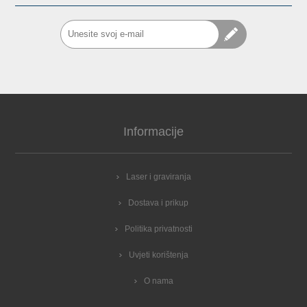
Informacije
Laser i graviranja
Dostava i prikup
Politika privatnosti
Uvjeti korištenja
O nama