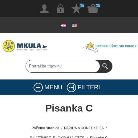
(0)
(0)
MENU
FILTERI
Pisanka C
Početna stranica
/
PAPIRNA KONFEKCIJA
/
BILJEŽNICE, BLOKOVI I NOTESI
/
Pisanka C