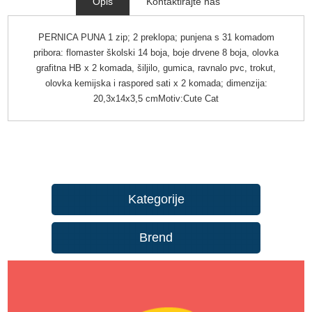
Opis
Kontaktirajte nas
PERNICA PUNA 1 zip; 2 preklopa; punjena s 31 komadom
pribora: flomaster školski 14 boja, boje drvene 8 boja, olovka
grafitna HB x 2 komada, šiljilo, gumica, ravnalo pvc, trokut,
olovka kemijska i raspored sati x 2 komada; dimenzija:
20,3x14x3,5 cmMotiv:Cute Cat
Kategorije
Brend