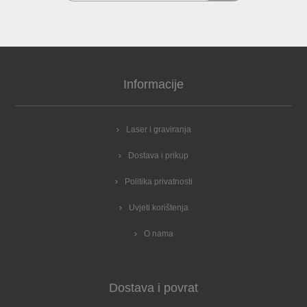
Informacije
Laser i graviranja
Dostava i prikup
Politika privatnosti
Uvjeti korištenja
O nama
Dostava i povrat