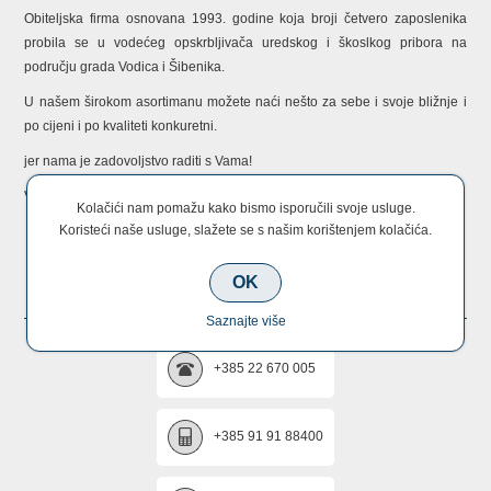
Obiteljska firma osnovana 1993. godine koja broji četvero zaposlenika
probila se u vodećeg opskrbljivača uredskog i škoslkog pribora na
području grada Vodica i Šibenika.
U našem širokom asortimanu možete naći nešto za sebe i svoje bližnje i
po cijeni i po kvaliteti konkuretni.
jer nama je zadovoljstvo raditi s Vama!
Vaš MKula tim!
Kolačići nam pomažu kako bismo isporučili svoje usluge.
Koristeći naše usluge, slažete se s našim korištenjem kolačića.
KONTAKTIRAJTE NAS
OK
Saznajte više
+385 22 670 005
+385 91 91 88400