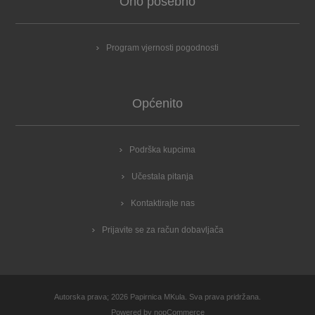
Ono posebno
Program vjernosti pogodnosti
Općenito
Podrška kupcima
Učestala pitanja
Kontaktirajte nas
Prijavite se za račun dobavljača
Autorska prava; 2026 Papirnica MKula. Sva prava pridržana.
Powered by
nopCommerce