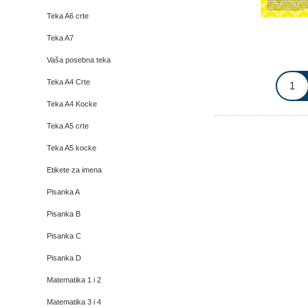
Teka A6 crte
Teka A7
Vaša posebna teka
Teka A4 Crte
Teka A4 Kocke
Teka A5 crte
Teka A5 kocke
Etikete za imena
Pisanka A
Pisanka B
Pisanka C
Pisanka D
Matematika 1 i 2
Matematika 3 i 4