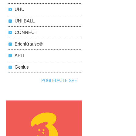
UHU
UNI BALL
CONNECT
ErichKrause®
APLI
Genius
POGLEDAJTE SVE