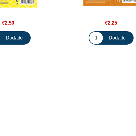
€2,50
€2,25