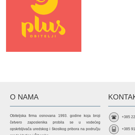
O NAMA
KONTAK
Obiteljska firma osnovana 1993. godine koja broji
+385 22
četvero zaposlenika probila se u vodećeg
opskrbljivača uredskog i škoslkog pribora na području
+385 91