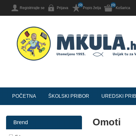
(0)
(0)
Registrirajte se
Prijava
Popis želja
Košarica
POČETNA
ŠKOLSKI PRIBOR
UREDSKI PRI
Omoti
Brend