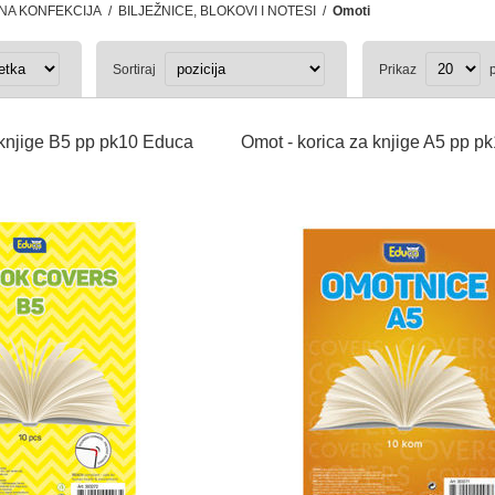
NA KONFEKCIJA
/
BILJEŽNICE, BLOKOVI I NOTESI
/
Omoti
Sortiraj
Prikaz
p
 knjige B5 pp pk10 Educa
Omot - korica za knjige A5 pp p