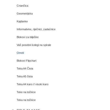
Crtančica
Geometrijska
Kajdanke
Informativke, riječnici, zadaćnice
Blokovi za bilješke
Vaš posebni kolegi na spirale
Omoti
Blokovi Flipchart
Teka A4 Čista
Teka A5 čista
Teka A4 karo // visoki karo
Teke na točkice
Teka na točkice