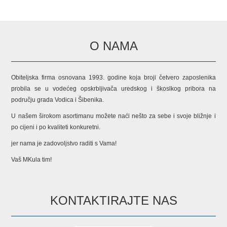
O NAMA
Obiteljska firma osnovana 1993. godine koja broji četvero zaposlenika
probila se u vodećeg opskrbljivača uredskog i škoslkog pribora na
području grada Vodica i Šibenika.
U našem širokom asortimanu možete naći nešto za sebe i svoje bližnje i
po cijeni i po kvaliteti konkuretni.
jer nama je zadovoljstvo raditi s Vama!
Vaš MKula tim!
KONTAKTIRAJTE NAS