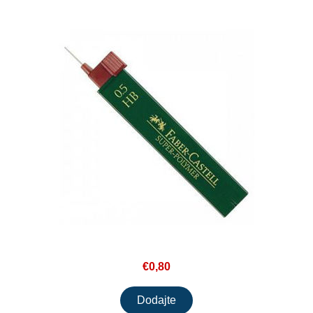
€0,80