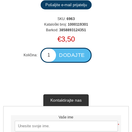
SKU:
6963
Kataloški broj:
1000119301
Barkod:
3858893124351
€3,50
Količina:
Kontaktirajte nas
Vaše ime
*