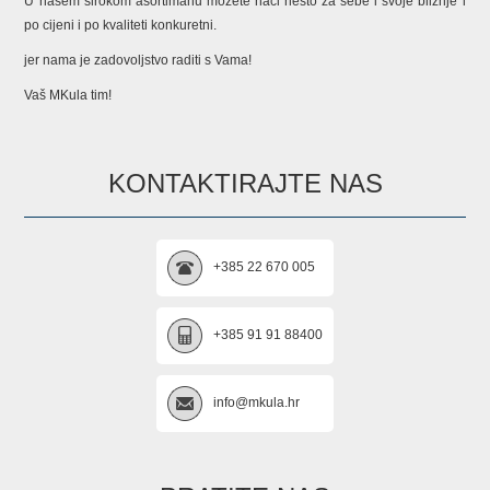
U našem širokom asortimanu možete naći nešto za sebe i svoje bližnje i
po cijeni i po kvaliteti konkuretni.
jer nama je zadovoljstvo raditi s Vama!
Vaš MKula tim!
KONTAKTIRAJTE NAS
+385 22 670 005
+385 91 91 88400
info@mkula.hr