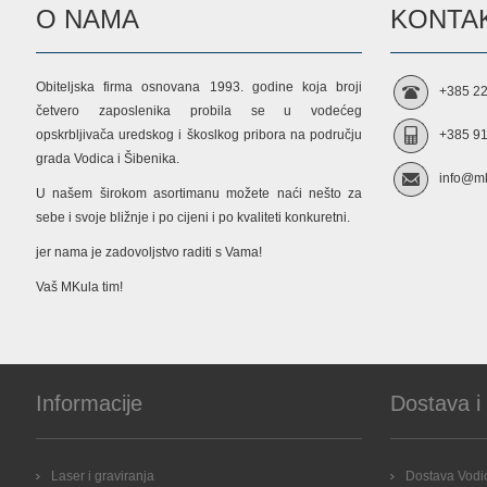
O NAMA
KONTAK
Obiteljska firma osnovana 1993. godine koja broji
+385 22
četvero zaposlenika probila se u vodećeg
opskrbljivača uredskog i škoslkog pribora na području
+385 91
grada Vodica i Šibenika.
info@mk
U našem širokom asortimanu možete naći nešto za
sebe i svoje bližnje i po cijeni i po kvaliteti konkuretni.
jer nama je zadovoljstvo raditi s Vama!
Vaš MKula tim!
Informacije
Dostava i
Laser i graviranja
Dostava Vodic