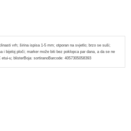
i vrh; širina ispisa 1-5 mm; otporan na svjetlo; brzo se suši;
a i bijeloj ploči; marker može biti bez poklopca par dana, a da se ne
C etui-u; blisterBoja: sortiranoBarcode: 4057305058393