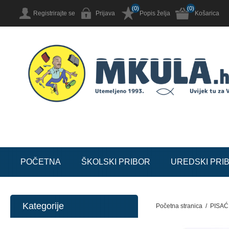
(0)
(0)
Registrirajte se
Prijava
Popis želja
Košarica
POČETNA
ŠKOLSKI PRIBOR
UREDSKI PRI
Kategorije
Početna stranica
/
PISAĆ