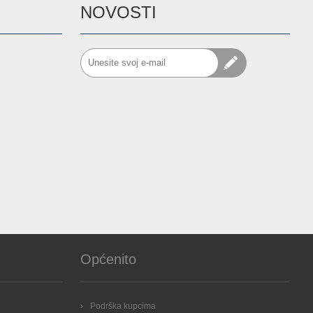
NOVOSTI
Općenito
Podrška kupcima