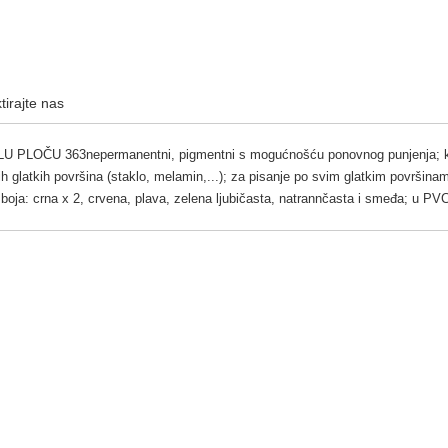
tirajte nas
LOČU 363nepermanentni, pigmentni s mogućnošću ponovnog punjenja; klinast
ih glatkih površina (staklo, melamin,...); za pisanje po svim glatkim površinam
boja: crna x 2, crvena, plava, zelena ljubičasta, natrannčasta i smeđa; u PV