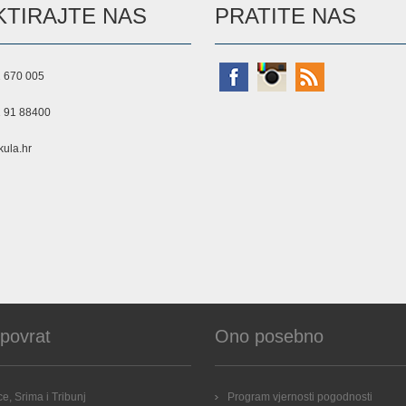
TIRAJTE NAS
PRATITE NAS
 670 005
 91 88400
ula.hr
 povrat
Ono posebno
e, Srima i Tribunj
Program vjernosti pogodnosti