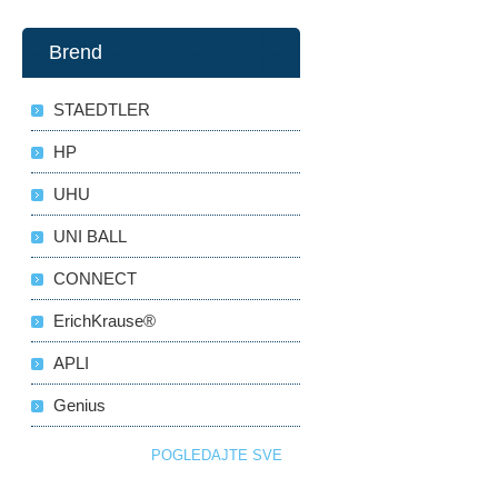
Brend
STAEDTLER
HP
UHU
UNI BALL
CONNECT
ErichKrause®
APLI
Genius
POGLEDAJTE SVE