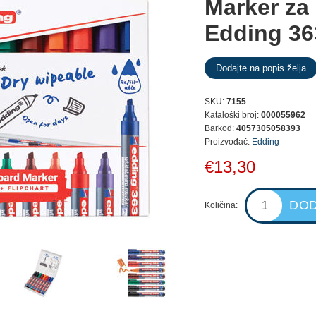
Marker za
Edding 363
SKU:
7155
Kataloški broj:
000055962
Barkod:
4057305058393
Proizvođač:
Edding
€13,30
Količina: