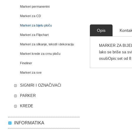
Markeri permanentni
Markeri za CD
Markeri za bijelu ploču
Opis
Kontak
Markeri za Flipchart
Markeri za slikanje, tekstil i dekoraciju
MARKER ZA BIJELU P
lako se briše sa sv
Markeri krede za crnu ploču
osušiOpis:set od 8 
Fineliner
Markeri za sve
SIGNIRI I OZNAČIVAĆI
PARKER
KREDE
INFORMATIKA