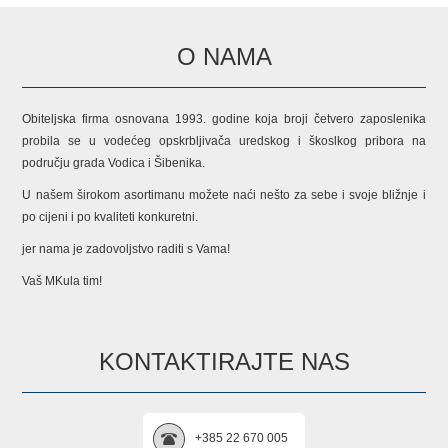
O NAMA
Obiteljska firma osnovana 1993. godine koja broji četvero zaposlenika
probila se u vodećeg opskrbljivača uredskog i škoslkog pribora na
području grada Vodica i Šibenika.
U našem širokom asortimanu možete naći nešto za sebe i svoje bližnje i
po cijeni i po kvaliteti konkuretni.
jer nama je zadovoljstvo raditi s Vama!
Vaš MKula tim!
KONTAKTIRAJTE NAS
+385 22 670 005