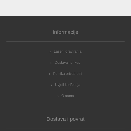
Informacije
Laser i graviranja
Dostava i prikup
Politika privatnosti
Uvjeti korištenja
O nama
Dostava i povrat