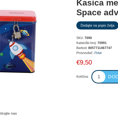
Kasica met
Space adv
SKU:
7090
Kataloški broj:
70991
Barkod:
8057711467747
Proizvođač:
iTotal
€9,50
Količina:
tirajte nas