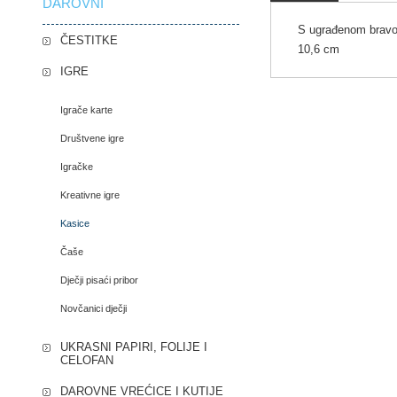
DAROVNI
S ugrađenom bravom
ČESTITKE
10,6 cm
IGRE
Igrače karte
Društvene igre
Igračke
Kreativne igre
Kasice
Čaše
Dječji pisaći pribor
Novčanici dječji
UKRASNI PAPIRI, FOLIJE I
CELOFAN
DAROVNE VREĆICE I KUTIJE