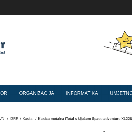
BOR
ORGANIZACIJA
INFORMATIKA
UMJETN
VNI
/
IGRE
/
Kasice
/
Kasica metalna iTotal s ključem Space adventure XL22