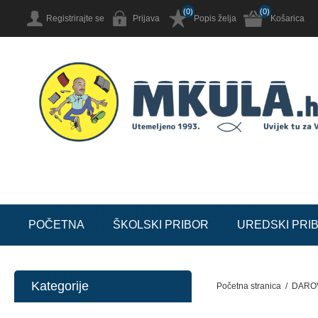
(0)
(0)
Registrirajte se
Prijava
Popis želja
Košarica
POČETNA
ŠKOLSKI PRIBOR
UREDSKI PRI
Kategorije
Početna stranica
/
DARO