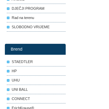
DJEČJI PROGRAM
Rad na terenu
SLOBODNO VRIJEME
Brend
STAEDTLER
HP
UHU
UNI BALL
CONNECT
ErichKrause®