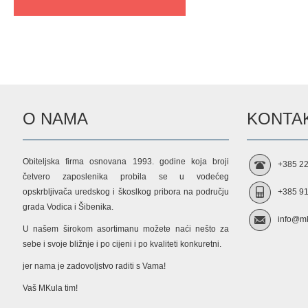
O NAMA
KONTAK
Obiteljska firma osnovana 1993. godine koja broji
+385 22
četvero zaposlenika probila se u vodećeg
opskrbljivača uredskog i škoslkog pribora na području
+385 91
grada Vodica i Šibenika.
info@mk
U našem širokom asortimanu možete naći nešto za
sebe i svoje bližnje i po cijeni i po kvaliteti konkuretni.
jer nama je zadovoljstvo raditi s Vama!
Vaš MKula tim!