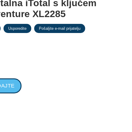
alna iTotal s ključem
enture XL2285