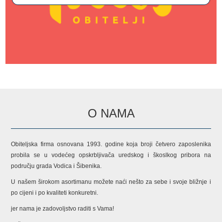
O NAMA
Obiteljska firma osnovana 1993. godine koja broji četvero zaposlenika
probila se u vodećeg opskrbljivača uredskog i škoslkog pribora na
području grada Vodica i Šibenika.
U našem širokom asortimanu možete naći nešto za sebe i svoje bližnje i
po cijeni i po kvaliteti konkuretni.
jer nama je zadovoljstvo raditi s Vama!