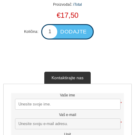
Proizvođač:
iTotal
€17,50
Količina:
Kontaktirajte nas
Vaše ime
*
Vaš e-mail
*
Upit