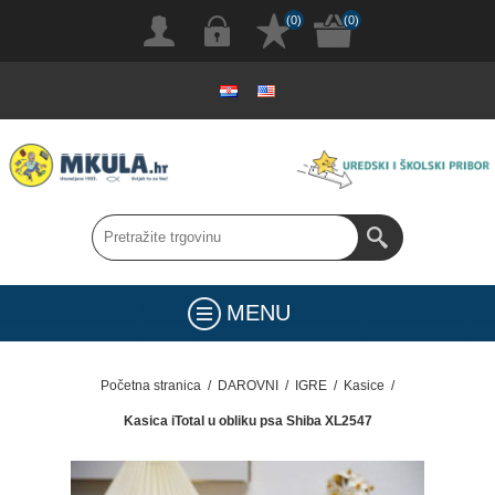
(0)
(0)
MENU
Početna stranica
/
DAROVNI
/
IGRE
/
Kasice
/
Kasica iTotal u obliku psa Shiba XL2547