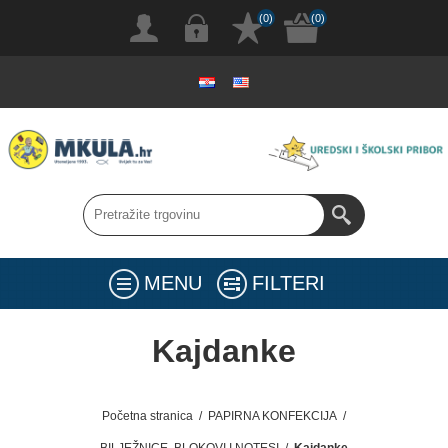
(0)
(0)
MENU
FILTERI
Kajdanke
Početna stranica
/
PAPIRNA KONFEKCIJA
/
BILJEŽNICE, BLOKOVI I NOTESI
/
Kajdanke