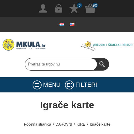
(0)
(0)
MENU
FILTERI
Igrače karte
Početna stranica
/
DAROVNI
/
IGRE
/
Igrače karte