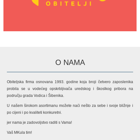
O NAMA
Obiteljska firma osnovana 1993. godine koja broji četvero zaposlenika
probila se u vodećeg opskrbljivača uredskog i škoslkog pribora na
području grada Vodica i Šibenika.
U našem širokom asortimanu možete naći nešto za sebe i svoje bližnje i
po cijeni i po kvaliteti konkuretni.
jer nama je zadovoljstvo raditi s Vama!
Vaš MKula tim!