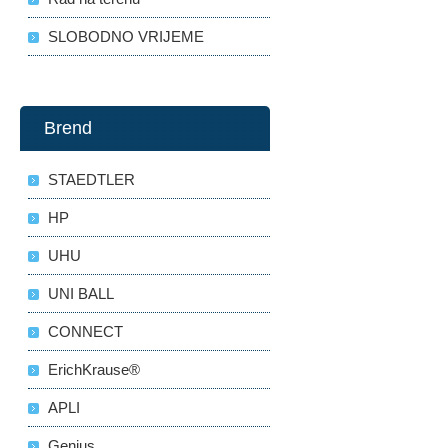
SLOBODNO VRIJEME
Brend
STAEDTLER
HP
UHU
UNI BALL
CONNECT
ErichKrause®
APLI
Genius