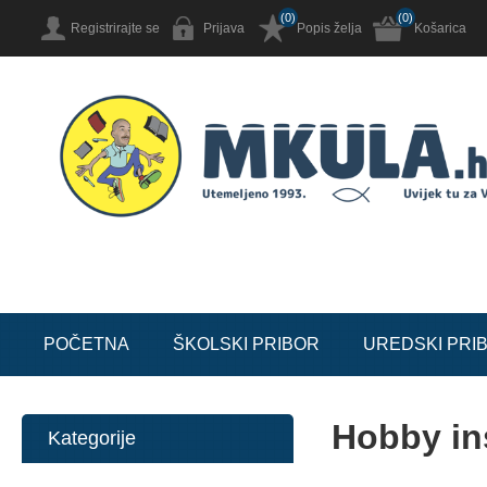
(0)
(0)
Registrirajte se
Prijava
Popis želja
Košarica
POČETNA
ŠKOLSKI PRIBOR
UREDSKI PRI
Hobby in
Kategorije