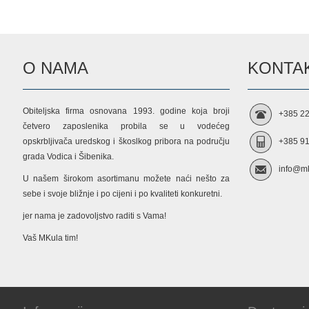
O NAMA
KONTAK
Obiteljska firma osnovana 1993. godine koja broji
+385 22
četvero zaposlenika probila se u vodećeg
opskrbljivača uredskog i škoslkog pribora na području
+385 91
grada Vodica i Šibenika.
info@mk
U našem širokom asortimanu možete naći nešto za
sebe i svoje bližnje i po cijeni i po kvaliteti konkuretni.
jer nama je zadovoljstvo raditi s Vama!
Vaš MKula tim!