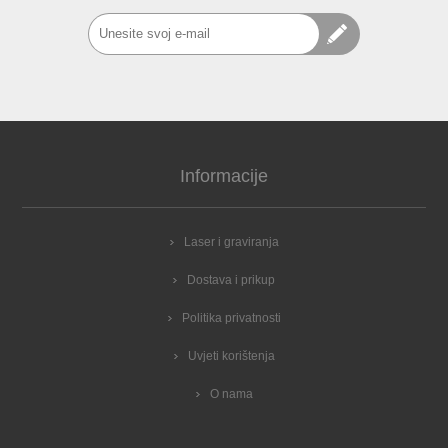
Informacije
Laser i graviranja
Dostava i prikup
Politika privatnosti
Uvjeti korištenja
O nama