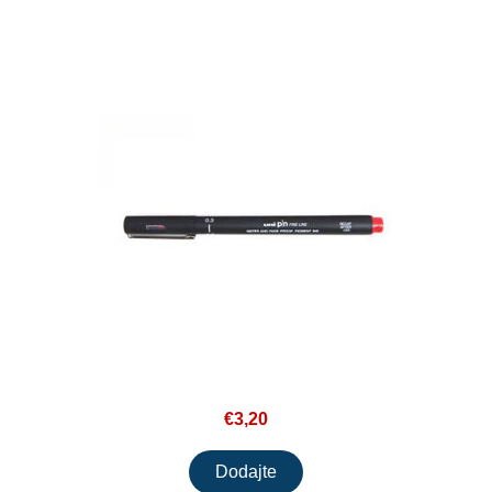
€3,20