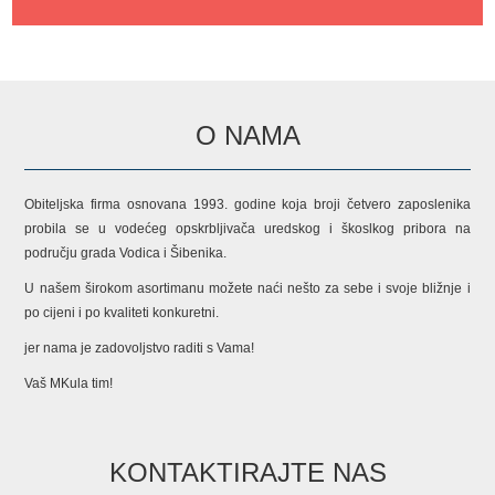
O NAMA
Obiteljska firma osnovana 1993. godine koja broji četvero zaposlenika
probila se u vodećeg opskrbljivača uredskog i škoslkog pribora na
području grada Vodica i Šibenika.
U našem širokom asortimanu možete naći nešto za sebe i svoje bližnje i
po cijeni i po kvaliteti konkuretni.
jer nama je zadovoljstvo raditi s Vama!
Vaš MKula tim!
KONTAKTIRAJTE NAS