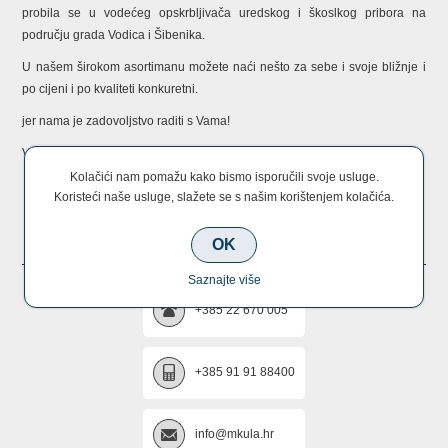
probila se u vodećeg opskrbljivača uredskog i škoslkog pribora na
području grada Vodica i Šibenika.
U našem širokom asortimanu možete naći nešto za sebe i svoje bližnje i
po cijeni i po kvaliteti konkuretni.
jer nama je zadovoljstvo raditi s Vama!
Vaš MKula tim!
Kolačići nam pomažu kako bismo isporučili svoje usluge.
Koristeći naše usluge, slažete se s našim korištenjem kolačića.
KONTAKTIRAJTE NAS
OK
Saznajte više
+385 22 670 005
+385 91 91 88400
info@mkula.hr