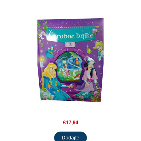
€17,94