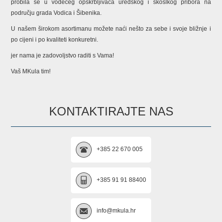
probila se u vodećeg opskrbljivača uredskog i škoslkog pribora na
području grada Vodica i Šibenika.
U našem širokom asortimanu možete naći nešto za sebe i svoje bližnje i
po cijeni i po kvaliteti konkuretni.
jer nama je zadovoljstvo raditi s Vama!
Vaš MKula tim!
KONTAKTIRAJTE NAS
+385 22 670 005
+385 91 91 88400
info@mkula.hr