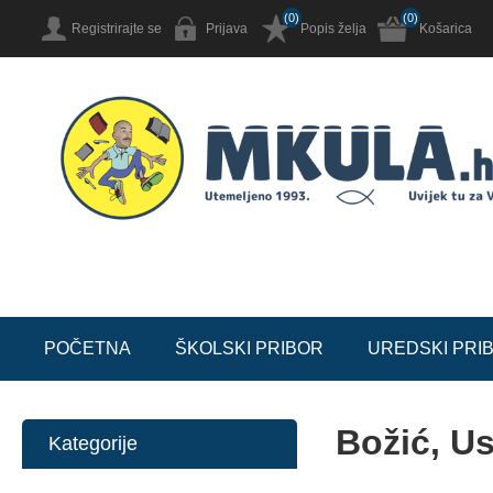
(0)
(0)
Registrirajte se
Prijava
Popis želja
Košarica
POČETNA
ŠKOLSKI PRIBOR
UREDSKI PRI
Božić, U
Kategorije