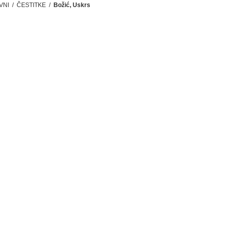
VNI
/
ČESTITKE
/
Božić, Uskrs