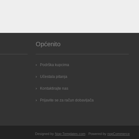
Općenito
Podrška kupcima
Učestala pitanja
Kontaktirajte nas
Prijavite se za račun dobavljača
Designed by
Nop-Templates.com
Powered by
nopCommerce