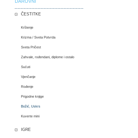
DAROVNI
ČESTITKE
Krštenje
Krizma / Sveta Potvrda
Sveta Pričest
Zahvale, rođendani, diplome i ostalo
Sućuti
Vjenčanje
Rođenje
Prigodne knjige
Božić, Uskrs
Kuverte mini
IGRE