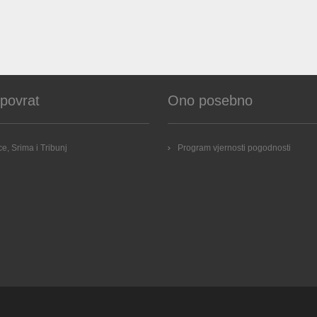
 povrat
Ono posebno
e, Srima i Tribunj
Program vjernosti pogodnosti