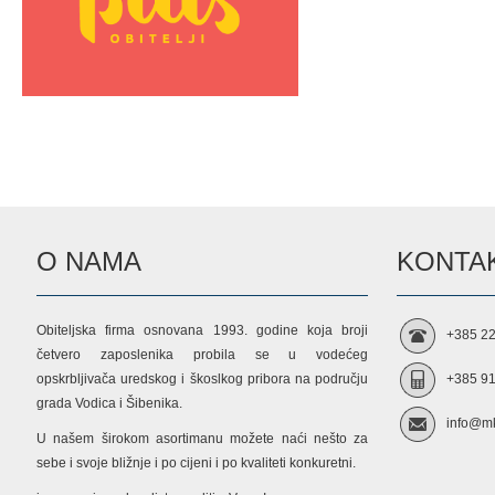
O NAMA
KONTAK
Obiteljska firma osnovana 1993. godine koja broji
+385 22
četvero zaposlenika probila se u vodećeg
opskrbljivača uredskog i škoslkog pribora na području
+385 91
grada Vodica i Šibenika.
info@mk
U našem širokom asortimanu možete naći nešto za
sebe i svoje bližnje i po cijeni i po kvaliteti konkuretni.