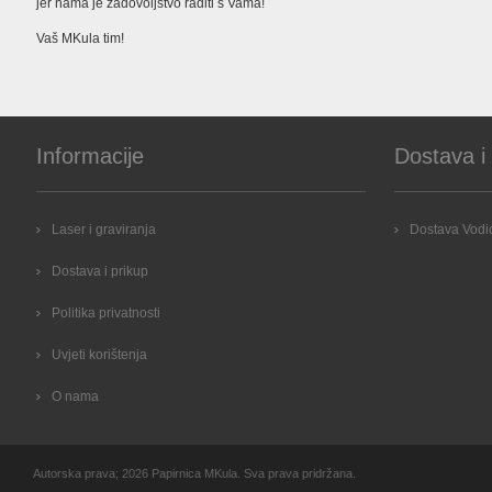
jer nama je zadovoljstvo raditi s Vama!
Vaš MKula tim!
Informacije
Dostava i
Laser i graviranja
Dostava Vodic
Dostava i prikup
Politika privatnosti
Uvjeti korištenja
O nama
Autorska prava; 2026 Papirnica MKula. Sva prava pridržana.