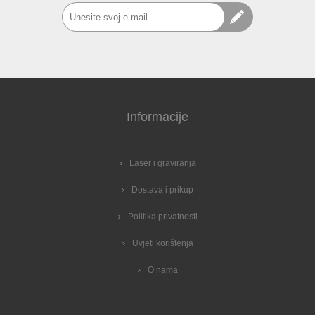
Informacije
Laser i graviranja
Dostava i prikup
Politika privatnosti
Uvjeti korištenja
O nama