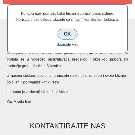
Kolačići nam pomažu kako bismo isporučili svoje usluge.
Koristeći naše usluge, slažete se s našim korištenjem kolačića.
O NAMA
OK
Saznajte više
Obiteljska firma osnovana 1993. godine koja broji četvero zaposlenika
probila se u vodećeg opskrbljivača uredskog i škoslkog pribora na
području grada Vodica i Šibenika.
U našem širokom asortimanu možete naći nešto za sebe i svoje bližnje i
po cijeni i po kvaliteti konkuretni.
jer nama je zadovoljstvo raditi s Vama!
Vaš MKula tim!
KONTAKTIRAJTE NAS