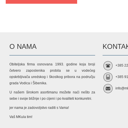
O NAMA
KONTAK
Obiteljska firma osnovana 1993. godine koja broji
+385 22
četvero zaposlenika probila se u vodećeg
opskrbljivača uredskog i škoslkog pribora na području
+385 91
grada Vodica i Šibenika.
info@mk
U našem širokom asortimanu možete naći nešto za
sebe i svoje bližnje i po cijeni i po kvaliteti konkuretni.
jer nama je zadovoljstvo raditi s Vama!
Vaš MKula tim!