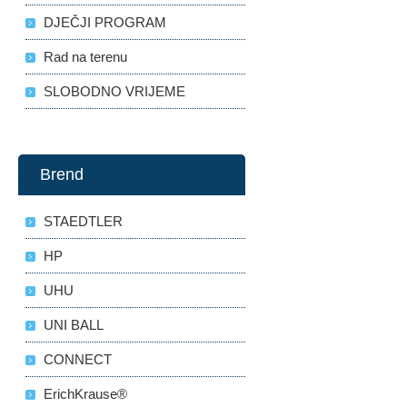
DJEČJI PROGRAM
Rad na terenu
SLOBODNO VRIJEME
Brend
STAEDTLER
HP
UHU
UNI BALL
CONNECT
ErichKrause®