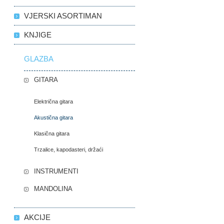
VJERSKI ASORTIMAN
KNJIGE
GLAZBA
GITARA
Električna gitara
Akustična gitara
Klasična gitara
Trzalice, kapodasteri, držaći
INSTRUMENTI
MANDOLINA
AKCIJE