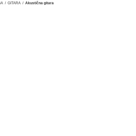
BA
/
GITARA
/
Akustična gitara