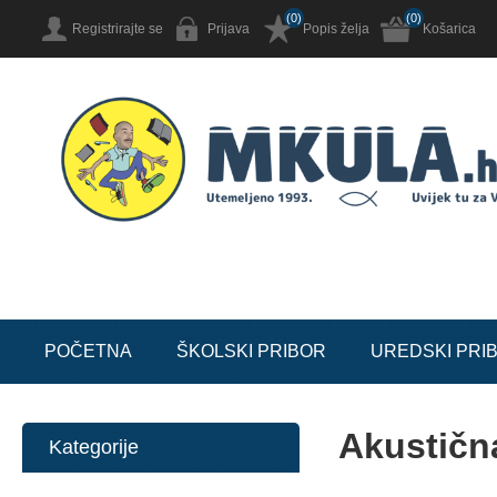
(0)
(0)
Registrirajte se
Prijava
Popis želja
Košarica
POČETNA
ŠKOLSKI PRIBOR
UREDSKI PRI
Akustična
Kategorije