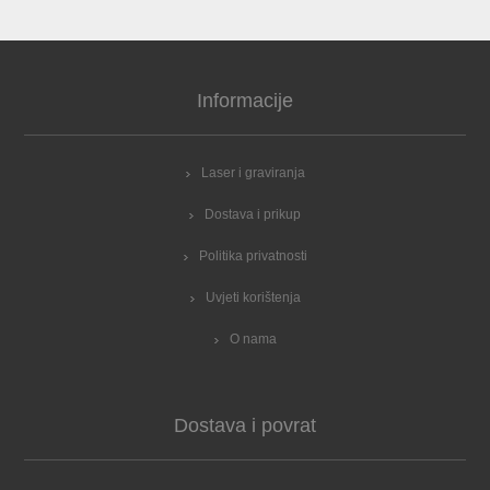
Informacije
Laser i graviranja
Dostava i prikup
Politika privatnosti
Uvjeti korištenja
O nama
Dostava i povrat