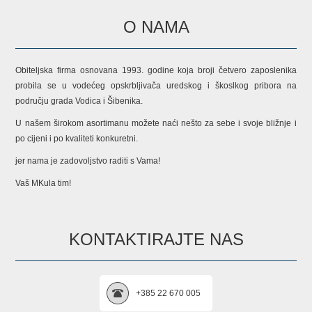
O NAMA
Obiteljska firma osnovana 1993. godine koja broji četvero zaposlenika
probila se u vodećeg opskrbljivača uredskog i škoslkog pribora na
području grada Vodica i Šibenika.
U našem širokom asortimanu možete naći nešto za sebe i svoje bližnje i
po cijeni i po kvaliteti konkuretni.
jer nama je zadovoljstvo raditi s Vama!
Vaš MKula tim!
KONTAKTIRAJTE NAS
+385 22 670 005