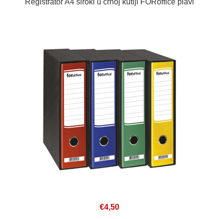
Registrator A4 široki u crnoj kutiji FORoffice plavi
€4,50