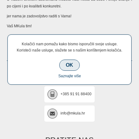
po cijeni i po kvaliteti konkuretni.
jer nama je zadovoljstvo raditi s Vama!
Vaš MKula tim!
Kolačići nam pomažu kako bismo isporučili svoje usluge.
KONTAKTIRAJTE NAS
Koristeći naše usluge, slažete se s našim korištenjem kolačića.
OK
+385 22 670 005
Saznajte više
+385 91 91 88400
info@mkula.hr