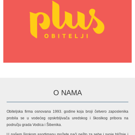
O NAMA
Obiteljska firma osnovana 1993. godine koja broji četvero zaposlenika
probila se u vodećeg opskrbljivača uredskog i škoslkog pribora na
području grada Vodica i Šibenika.
U našem širokom asortimanu možete naći nešto za sebe i svoje bližnje i