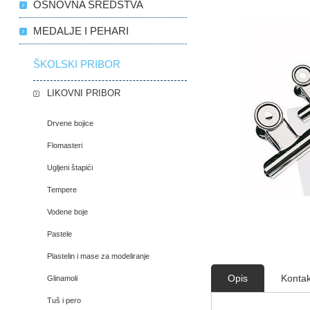
OSNOVNA SREDSTVA
MEDALJE I PEHARI
ŠKOLSKI PRIBOR
LIKOVNI PRIBOR
Drvene bojice
Flomasteri
Ugljeni štapići
Tempere
Vodene boje
Pastele
Plastelin i mase za modeliranje
Opis
Kontak
Glinamoli
Tuš i pero