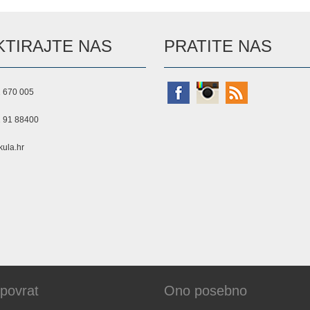
TIRAJTE NAS
PRATITE NAS
 670 005
 91 88400
ula.hr
 povrat
Ono posebno