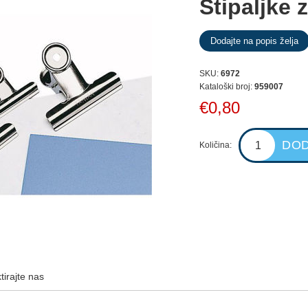
Štipaljke
SKU:
6972
Kataloški broj:
959007
€0,80
Količina:
tirajte nas