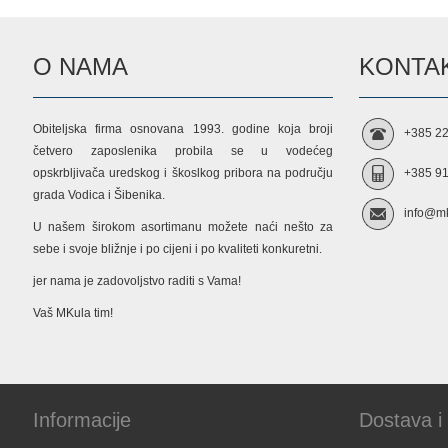
O NAMA
KONTAK
Obiteljska firma osnovana 1993. godine koja broji
+385 22
četvero zaposlenika probila se u vodećeg
opskrbljivača uredskog i škoslkog pribora na području
+385 91
grada Vodica i Šibenika.
info@mk
U našem širokom asortimanu možete naći nešto za
sebe i svoje bližnje i po cijeni i po kvaliteti konkuretni.
jer nama je zadovoljstvo raditi s Vama!
Vaš MKula tim!
Informacije
Dostava i