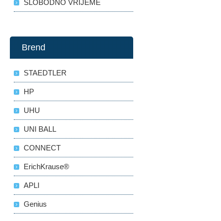
SLOBODNO VRIJEME
Brend
STAEDTLER
HP
UHU
UNI BALL
CONNECT
ErichKrause®
APLI
Genius