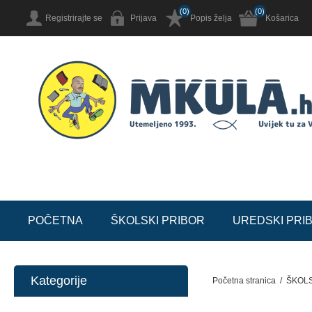
(0)
(0)
Registrirajte se
Prijava
Popis želja
Košarica
POČETNA
ŠKOLSKI PRIBOR
UREDSKI PRI
Kategorije
Početna stranica
/
ŠKOLS