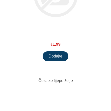
€1,99
Čestitke lijepe želje